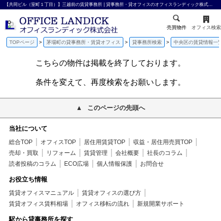
【共同ビル（室町１丁目）】三越前の賃貸事務所 | 貸事務所・貸オフィスのオフィスランディック株式会社
売買物件
オフィス検索
TOPページ
茅場町の貸事務所・賃貸オフィス
貸事務所検索
中央区の賃貸情報一
こちらの物件は掲載を終了しております。
条件を変えて、再度検索をお願いします。
このページの先頭へ
当社について
総合TOP
オフィスTOP
居住用賃貸TOP
収益・居住用売買TOP
売却・買取
リフォーム
賃貸管理
会社概要
社長のコラム
読者投稿のコラム
ECO広場
個人情報保護
お問合せ
お役立ち情報
賃貸オフィスマニュアル
賃貸オフィスの選び方
賃貸オフィス賃料相場
オフィス移転の流れ
新規開業サポート
駅から貸事務所を探す