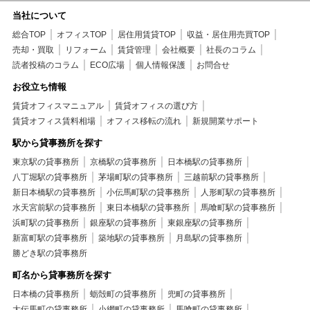
当社について
総合TOP
オフィスTOP
居住用賃貸TOP
収益・居住用売買TOP
売却・買取
リフォーム
賃貸管理
会社概要
社長のコラム
読者投稿のコラム
ECO広場
個人情報保護
お問合せ
お役立ち情報
賃貸オフィスマニュアル
賃貸オフィスの選び方
賃貸オフィス賃料相場
オフィス移転の流れ
新規開業サポート
駅から貸事務所を探す
東京駅の貸事務所
京橋駅の貸事務所
日本橋駅の貸事務所
八丁堀駅の貸事務所
茅場町駅の貸事務所
三越前駅の貸事務所
新日本橋駅の貸事務所
小伝馬町駅の貸事務所
人形町駅の貸事務所
水天宮前駅の貸事務所
東日本橋駅の貸事務所
馬喰町駅の貸事務所
浜町駅の貸事務所
銀座駅の貸事務所
東銀座駅の貸事務所
新富町駅の貸事務所
築地駅の貸事務所
月島駅の貸事務所
勝どき駅の貸事務所
町名から貸事務所を探す
日本橋の貸事務所
蛎殻町の貸事務所
兜町の貸事務所
大伝馬町の貸事務所
小網町の貸事務所
馬喰町の貸事務所