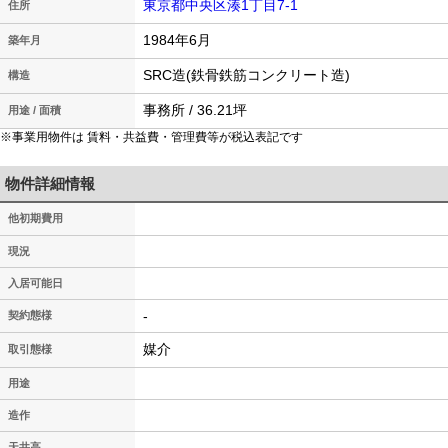
東京都中央区湊1丁目7-1
住所
1984年6月
築年月
SRC造(鉄骨鉄筋コンクリート造)
構造
事務所 / 36.21坪
用途 / 面積
※事業用物件は 賃料・共益費・管理費等が税込表記です
物件詳細情報
他初期費用
現況
入居可能日
-
契約態様
媒介
取引態様
用途
造作
天井高