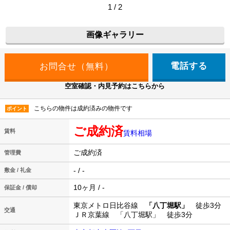
1 / 2
画像ギャラリー
電話する
空室確認・内見予約はこちらから
こちらの物件は成約済みの物件です
ポイント
ご成約済
賃料
賃料相場
ご成約済
管理費
- / -
敷金 / 礼金
10ヶ月 / -
保証金 / 償却
東京メトロ日比谷線
「八丁堀駅」
徒歩3分
交通
ＪＲ京葉線 「八丁堀駅」 徒歩3分