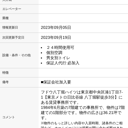
エレベーター
業種
2023年09月05日
情報更新日
2023年09月19日
次回更新予定日
２４時間使用可
個別空調
設備・条件・その他
男女別トイレ
保証人代行:必加入
特徴
■保証会社加入要
備考
フドウ八丁堀ハイツは東京都中央区湊1丁目7-
1【東京メトロ日比谷線 八丁堀駅徒歩3分】に
ある賃貸事務所です。
1984年6月築の7階建ての事務所で、物件は7階
建ての1階部分です。物件の広さは36.21坪で
コメント
す。
※物件のもっと詳しい内容や入居時期、諸条件のご相