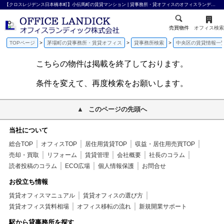
【クロスレジデンス日本橋本町】小伝馬町の賃貸マンション | 貸事務所・貸オフィスのオフィスランディック株式会社
売買物件
オフィス検索
TOPページ
茅場町の貸事務所・賃貸オフィス
貸事務所検索
中央区の賃貸情報一
こちらの物件は掲載を終了しております。
条件を変えて、再度検索をお願いします。
このページの先頭へ
当社について
総合TOP
オフィスTOP
居住用賃貸TOP
収益・居住用売買TOP
売却・買取
リフォーム
賃貸管理
会社概要
社長のコラム
読者投稿のコラム
ECO広場
個人情報保護
お問合せ
お役立ち情報
賃貸オフィスマニュアル
賃貸オフィスの選び方
賃貸オフィス賃料相場
オフィス移転の流れ
新規開業サポート
駅から貸事務所を探す