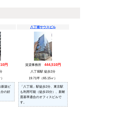
八丁堀サウスビル
210円
444,510円
賃貸事務所
分
八丁堀駅 徒歩2分
㎡）
19.71坪（65.15㎡）
の新築ビ
「八丁堀」駅徒歩2分、東京駅
1分の好
も利用可能（徒歩15分）、新耐
震基準適合のオフィスビルで
す。