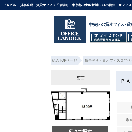
ＰＡビル 貸事務所 賃貸オフィス「茅場町」東京都中央区新川1-3-4の物件｜オフィ
総合TOPページ
貸事務所・貸オフィス専門ペ
図面
Ｐ
敷金
広さで探す