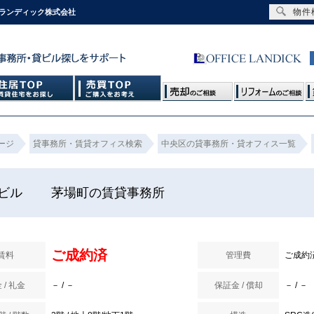
物件
スランディック株式会社
ージ
貸事務所・賃貸オフィス検索
中央区の貸事務所・貸オフィス一覧
Ａビル 茅場町の賃貸事務所
ご成約済
賃料
管理費
ご成約
 / 礼金
－ / －
保証金 / 償却
－ / －