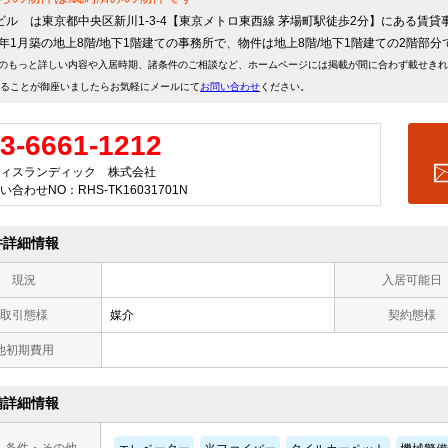
ビル は東京都中央区新川1-3-4【東京メトロ東西線 茅場町駅徒歩2分】にある賃貸
71年1月築の地上8階/地下1階建ての事務所で、物件は地上8階/地下1階建ての2階部
のもっと詳しい内容や入居時期、諸条件のご相談など、ホームページには掲載が間に合わず載せき
ることが御座いましたらお気軽にメールにて
お問い合わせ
ください。
3-6661-1212
ィスランディック 株式会社
い合わせNO：RHS-TK16031701N
件詳細情報
現況
入居可能日
取引態様
媒介
契約態様
他初期費用
備詳細情報