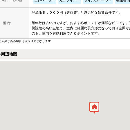
・条件・その他
エレベーター
光ファイバー
タイルカーペット
機械警備
坪単価８，０００円（共益費）と魅力的な賃貸条件です。
備 考
築年数は古いのですが、おすすめポイントが満載なビルです。
視認性の高い立地で、室内は綺麗な長方形になっており空間が
のも、室内を有効利用できるポイントです。
と差異がある場合は現況優先となります
件周辺地図