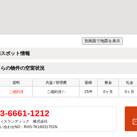
隣スポット情報
ちらの物件の空室状況
賃料
共益 / 管理費
面積
敷金
礼金
ご成約済
ご成約済 / -
25坪
0ヶ月
0ヶ月
3-6661-1212
ィスランディック 株式会社
い合わせNO：RHS-TK16031701N