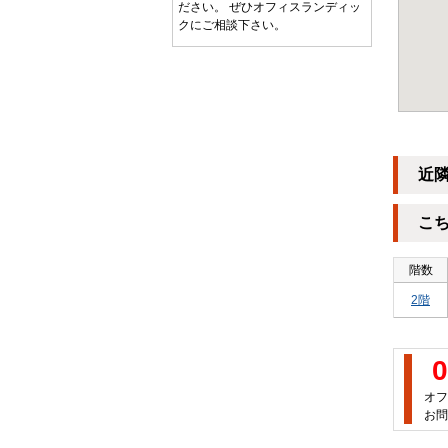
ださい。 ぜひオフィスランディッ
クにご相談下さい。
近
こ
階数
2階
0
オフ
お問