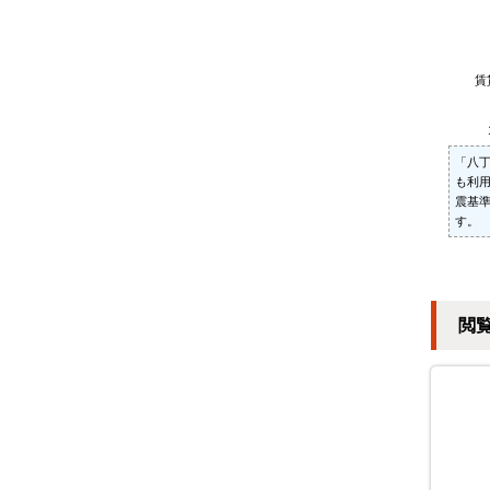
賃
「八丁
も利用
震基
す。
閲