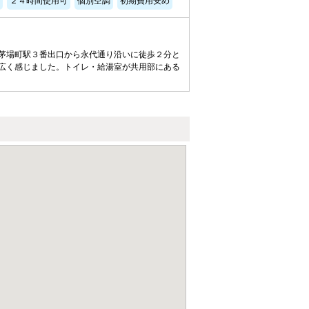
２４時間使用可
個別空調
初期費用安め
茅場町駅３番出口から永代通り沿いに徒歩２分と
広く感じました。トイレ・給湯室が共用部にある