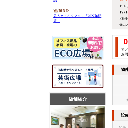
ＰＡ
19
※物件
気にな
0
オフ
お問
物
店舗紹介
設