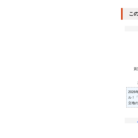
こ
賃
202
ル！「
立地