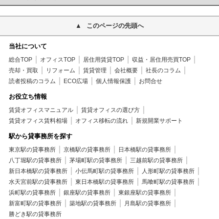
このページの先頭へ
当社について
総合TOP
オフィスTOP
居住用賃貸TOP
収益・居住用売買TOP
売却・買取
リフォーム
賃貸管理
会社概要
社長のコラム
読者投稿のコラム
ECO広場
個人情報保護
お問合せ
お役立ち情報
賃貸オフィスマニュアル
賃貸オフィスの選び方
賃貸オフィス賃料相場
オフィス移転の流れ
新規開業サポート
駅から貸事務所を探す
東京駅の貸事務所
京橋駅の貸事務所
日本橋駅の貸事務所
八丁堀駅の貸事務所
茅場町駅の貸事務所
三越前駅の貸事務所
新日本橋駅の貸事務所
小伝馬町駅の貸事務所
人形町駅の貸事務所
水天宮前駅の貸事務所
東日本橋駅の貸事務所
馬喰町駅の貸事務所
浜町駅の貸事務所
銀座駅の貸事務所
東銀座駅の貸事務所
新富町駅の貸事務所
築地駅の貸事務所
月島駅の貸事務所
勝どき駅の貸事務所