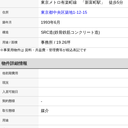
東京メトロ有楽町線 「新富町駅」 徒歩5分
東京都中央区築地1-12-15
住所
1993年6月
築年月
SRC造(鉄骨鉄筋コンクリート造)
構造
事務所 / 19.26坪
用途 / 面積
※事業用物件は 賃料・共益費・管理費等が税込表記です
物件詳細情報
他初期費用
現況
入居可能日
-
契約態様
媒介
取引態様
用途