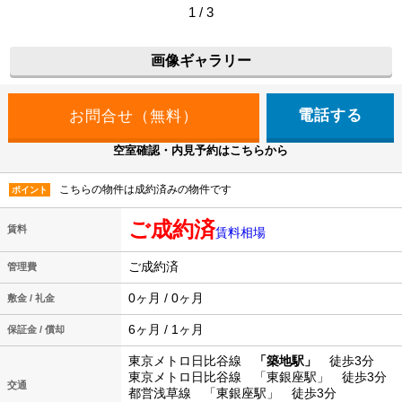
1 / 3
画像ギャラリー
電話する
空室確認・内見予約はこちらから
こちらの物件は成約済みの物件です
ポイント
ご成約済
賃料
賃料相場
ご成約済
管理費
0ヶ月 / 0ヶ月
敷金 / 礼金
6ヶ月 / 1ヶ月
保証金 / 償却
東京メトロ日比谷線
「築地駅」
徒歩3分
東京メトロ日比谷線 「東銀座駅」 徒歩3分
交通
都営浅草線 「東銀座駅」 徒歩3分