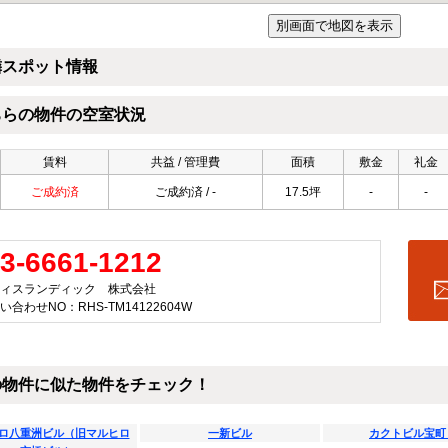
隣スポット情報
ちらの物件の空室状況
賃料
共益 / 管理費
面積
敷金
礼金
ご成約済
ご成約済 / -
17.5坪
-
-
3-6661-1212
ィスランディック 株式会社
い合わせNO：RHS-TM14122604W
の物件に似た物件をチェック！
ロ八重洲ビル（旧マルヒロ
一新ビル
カクトビル宝