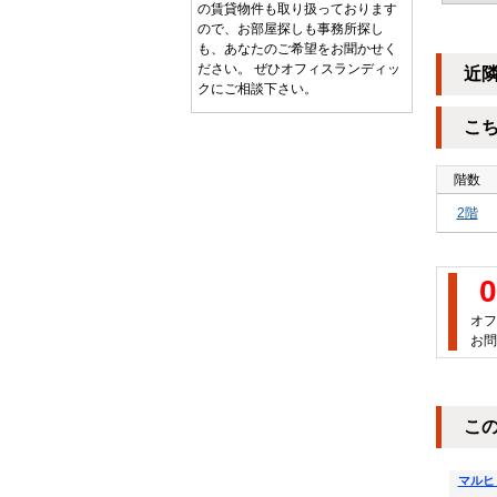
の賃貸物件も取り扱っております
ので、お部屋探しも事務所探し
も、あなたのご希望をお聞かせく
ださい。 ぜひオフィスランディッ
近
クにご相談下さい。
こ
階数
2階
0
オフ
お問
こ
マルヒ