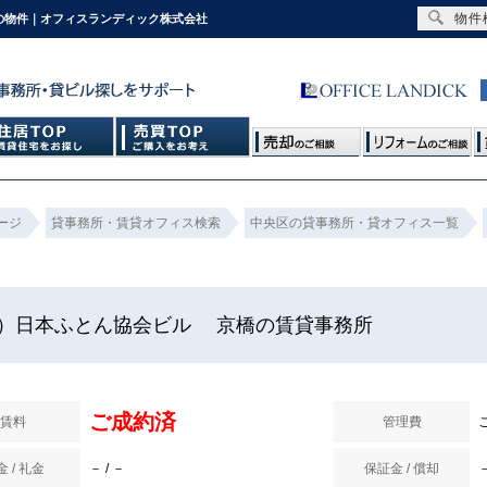
物件
1の物件｜オフィスランディック株式会社
ージ
貸事務所・賃貸オフィス検索
中央区の貸事務所・貸オフィス一覧
）日本ふとん協会ビル 京橋の賃貸事務所
ご成約済
賃料
管理費
 / 礼金
－ / －
保証金 / 償却
－