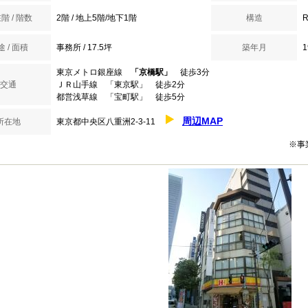
階 / 階数
2階 / 地上5階/地下1階
構造
 / 面積
事務所 / 17.5坪
築年月
東京メトロ銀座線
「京橋駅」
徒歩3分
交通
ＪＲ山手線 「東京駅」 徒歩2分
都営浅草線 「宝町駅」 徒歩5分
周辺MAP
所在地
東京都中央区八重洲2-3-11
※事