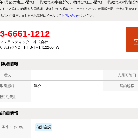
57年1月築の地上5階/地下1階建ての事務所で、物件は地上5階/地下1階建ての2階部分
のもっと詳しい内容や入居時期、諸条件のご相談など、ホームページには掲載が間に合わず載せき
ることが御座いましたらお気軽にメールにて
お問い合わせ
ください。
3-6661-1212
ィスランディック 株式会社
い合わせNO：RHS-TM14122604W
件詳細情報
現況
入居可能日
取引態様
媒介
契約態様
他初期費用
備詳細情報
・条件・その他
個別空調