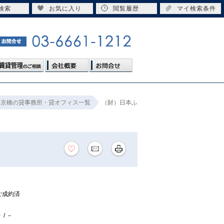
検索
お気に入り
閲覧履歴
マイ検索条件
京橋の貸事務所・貸オフィス一覧
（財）日本ふ
ご成約済
 / －