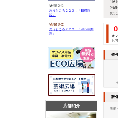
19
※物件
気にな
0
オフ
お問
物
設
店舗紹介
設備