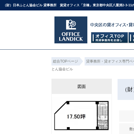
（財）日本ふとん協会ビル 貸事務所 賃貸オフィス「京橋」東京都中央区八重洲2-3-1
総合TOPページ
貸事務所・貸オフィス専門ペ
とん協会ビル
図面
（財
敷金