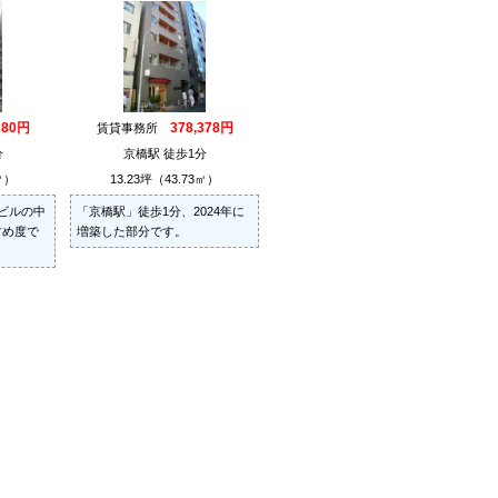
380円
378,378円
賃貸事務所
分
京橋駅 徒歩1分
㎡）
13.23坪（43.73㎡）
ビルの中
「京橋駅」徒歩1分、2024年に
すめ度で
増築した部分です。