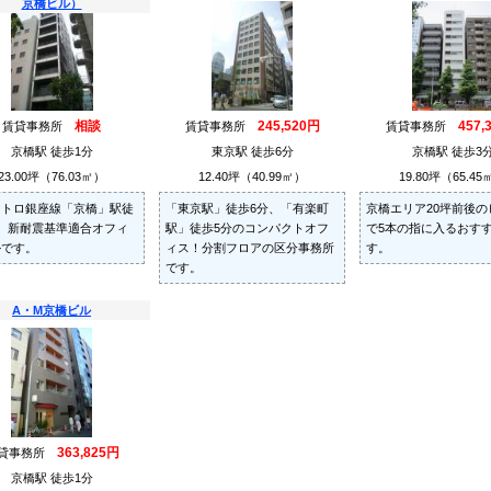
京橋ビル）
相談
245,520円
457,
賃貸事務所
賃貸事務所
賃貸事務所
京橋駅 徒歩1分
東京駅 徒歩6分
京橋駅 徒歩3
23.00坪（76.03㎡）
12.40坪（40.99㎡）
19.80坪（65.45
メトロ銀座線「京橋」駅徒
「東京駅」徒歩6分、「有楽町
京橋エリア20坪前後の
、新耐震基準適合オフィ
駅」徒歩5分のコンパクトオフ
で5本の指に入るおす
ルです。
ィス！分割フロアの区分事務所
す。
です。
A・M京橋ビル
363,825円
貸事務所
京橋駅 徒歩1分