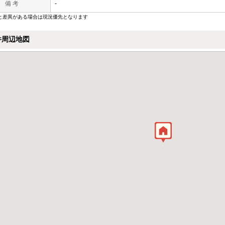
備 考
-
と差異がある場合は現況優先となります
件周辺地図