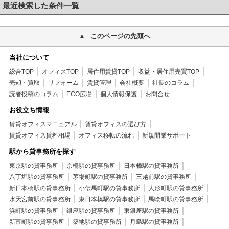
最近検索した条件一覧
このページの先頭へ
当社について
総合TOP
オフィスTOP
居住用賃貸TOP
収益・居住用売買TOP
売却・買取
リフォーム
賃貸管理
会社概要
社長のコラム
読者投稿のコラム
ECO広場
個人情報保護
お問合せ
お役立ち情報
賃貸オフィスマニュアル
賃貸オフィスの選び方
賃貸オフィス賃料相場
オフィス移転の流れ
新規開業サポート
駅から貸事務所を探す
東京駅の貸事務所
京橋駅の貸事務所
日本橋駅の貸事務所
八丁堀駅の貸事務所
茅場町駅の貸事務所
三越前駅の貸事務所
新日本橋駅の貸事務所
小伝馬町駅の貸事務所
人形町駅の貸事務所
水天宮前駅の貸事務所
東日本橋駅の貸事務所
馬喰町駅の貸事務所
浜町駅の貸事務所
銀座駅の貸事務所
東銀座駅の貸事務所
新富町駅の貸事務所
築地駅の貸事務所
月島駅の貸事務所