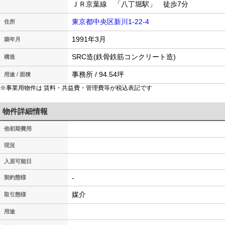
ＪＲ京葉線 「八丁堀駅」 徒歩7分
東京都中央区新川1-22-4
住所
1991年3月
築年月
SRC造(鉄骨鉄筋コンクリート造)
構造
事務所 / 94.54坪
用途 / 面積
※事業用物件は 賃料・共益費・管理費等が税込表記です
物件詳細情報
他初期費用
現況
入居可能日
-
契約態様
媒介
取引態様
用途