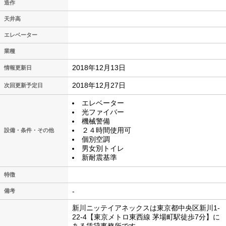
造作
天井高
エレベーター
業種
2018年12月13日
情報更新日
2018年12月27日
次回更新予定日
エレベーター
光ファイバー
機械警備
２４時間使用可
設備・条件・その他
個別空調
男女別トイレ
新耐震基準
特徴
-
備考
新川ニッテイアネックスは東京都中央区新川1-
22-4【東京メトロ東西線 茅場町駅徒歩7分】に