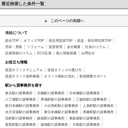
最近検索した条件一覧
このページの先頭へ
当社について
総合TOP
オフィスTOP
居住用賃貸TOP
収益・居住用売買TOP
売却・買取
リフォーム
賃貸管理
会社概要
社長のコラム
読者投稿のコラム
ECO広場
個人情報保護
お問合せ
お役立ち情報
賃貸オフィスマニュアル
賃貸オフィスの選び方
賃貸オフィス賃料相場
オフィス移転の流れ
新規開業サポート
駅から貸事務所を探す
東京駅の貸事務所
京橋駅の貸事務所
日本橋駅の貸事務所
八丁堀駅の貸事務所
茅場町駅の貸事務所
三越前駅の貸事務所
新日本橋駅の貸事務所
小伝馬町駅の貸事務所
人形町駅の貸事務所
水天宮前駅の貸事務所
東日本橋駅の貸事務所
馬喰町駅の貸事務所
浜町駅の貸事務所
銀座駅の貸事務所
東銀座駅の貸事務所
新富町駅の貸事務所
築地駅の貸事務所
月島駅の貸事務所