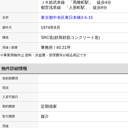
ＪＲ総武本線 「馬喰町駅」 徒歩4分
都営浅草線 「人形町駅」 徒歩8分
東京都中央区東日本橋3-6-15
住所
1974年8月
築年月
SRC造(鉄骨鉄筋コンクリート造)
構造
事務所 / 40.21坪
用途 / 面積
※事業用物件は 賃料・共益費・管理費等が税込表記です
物件詳細情報
他初期費用
現況
入居可能日
定期借家
契約態様
媒介
取引態様
用途