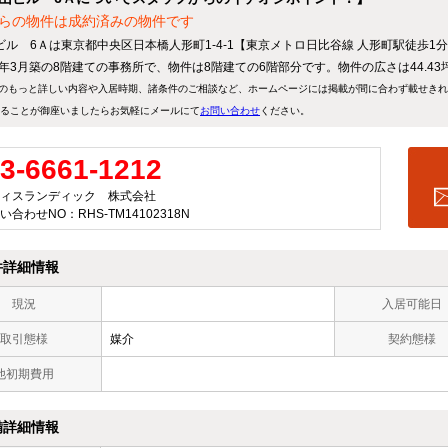
らの物件は成約済みの物件です
ビル 6Ａは東京都中央区日本橋人形町1-4-1【東京メトロ日比谷線 人形町駅徒歩1
90年3月築の8階建ての事務所で、物件は8階建ての6階部分です。物件の広さは44.43
のもっと詳しい内容や入居時期、諸条件のご相談など、ホームページには掲載が間に合わず載せき
ることが御座いましたらお気軽にメールにて
お問い合わせ
ください。
3-6661-1212
ィスランディック 株式会社
い合わせNO：RHS-TM14102318N
件詳細情報
現況
入居可能日
取引態様
媒介
契約態様
他初期費用
備詳細情報