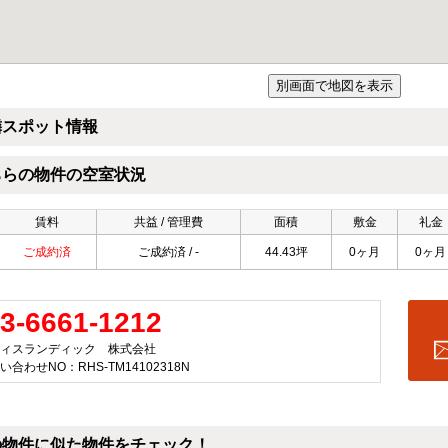
隣スポット情報
ちらの物件の空室状況
賃料
共益 / 管理費
面積
敷金
礼金
ご成約済
ご成約済 / -
44.43坪
0ヶ月
0ヶ月
3-6661-1212
ィスランディック 株式会社
い合わせNO：RHS-TM14102318N
の物件に似た物件をチェック！