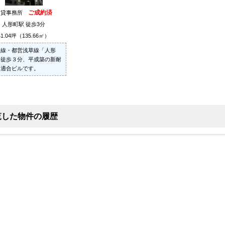
ご成約済
賃貸事務所
人形町駅 徒歩3分
41.04坪（135.66㎡）
谷線・都営浅草線「人形
駅徒歩３分、平成築の新耐
準適合ビルです。
覧した物件の履歴