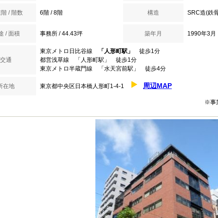
階 / 階数
6階 / 8階
構造
SRC造(鉄
 / 面積
事務所 / 44.43坪
築年月
1990年3月
東京メトロ日比谷線
「人形町駅」
徒歩1分
交通
都営浅草線 「人形町駅」 徒歩1分
東京メトロ半蔵門線 「水天宮前駅」 徒歩4分
周辺MAP
所在地
東京都中央区日本橋人形町1-4-1
※事