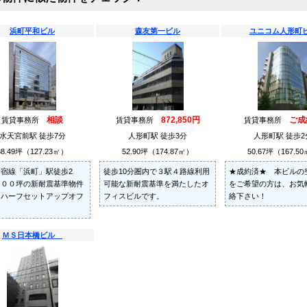
浜町平和ビル
森友第一ビル
ユニコム人形町
相談
872,850円
ご成
賃貸事務所
賃貸事務所
賃貸事務所
水天宮前駅 徒歩7分
人形町駅 徒歩3分
人形町駅 徒歩2
38.49坪（127.23㎡）
52.90坪（174.87㎡）
50.67坪（167.5
宿線「浜町」駅徒歩2
徒歩10分圏内で３駅４路線利用
★成約済★ 本ビルの
１００坪の新耐震基準物件
可能な新耐震基準を満たしたオ
をご希望の方は、お気
。ハーフセットアップオフ
フィスビルです。
絡下さい！
。
ＭＳ日本橋ビル