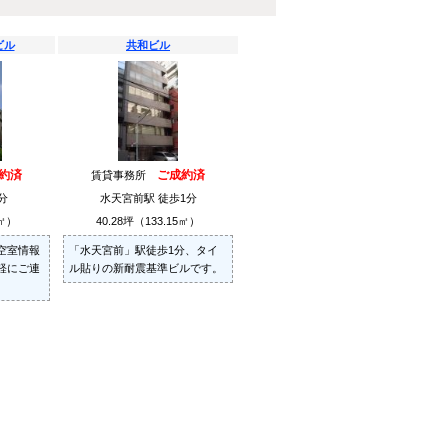
ビル
共和ビル
約済
ご成約済
賃貸事務所
分
水天宮前駅 徒歩1分
0㎡）
40.28坪（133.15㎡）
空室情報
「水天宮前」駅徒歩1分、タイ
軽にご連
ル貼りの新耐震基準ビルです。