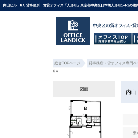
内山ビル 6Ａ 貸事務所 賃貸オフィス「人形町」東京都中央区日本橋人形町1-4-1の
総合TOPページ
貸事務所・貸オフィス専門ペ
6Ａ
図面
内山
敷金