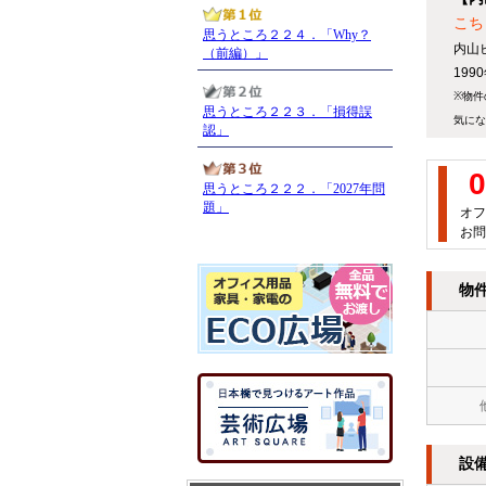
こち
内山
19
※物件
気にな
0
オフ
お問
物
設