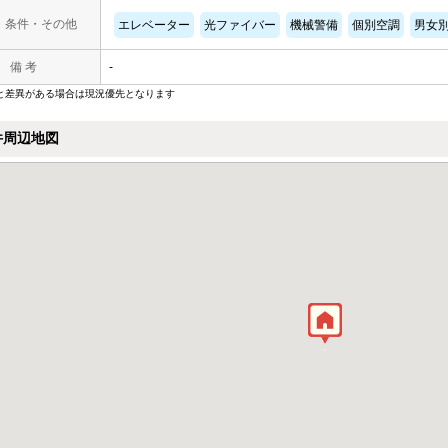
・条件・その他
エレベーター
光ファイバー
機械警備
個別空調
男女
備 考
-
と差異がある場合は現況優先となります
件周辺地図