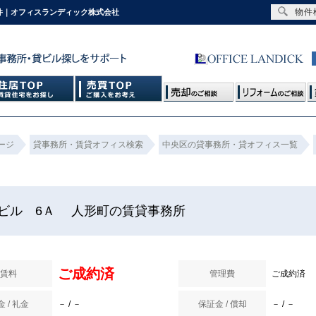
物件
物件｜オフィスランディック株式会社
ージ
貸事務所・賃貸オフィス検索
中央区の貸事務所・貸オフィス一覧
ビル 6Ａ 人形町の賃貸事務所
ご成約済
賃料
管理費
ご成約済
 / 礼金
－ / －
保証金 / 償却
－ / －