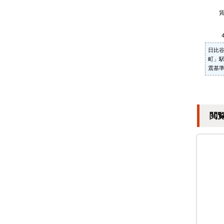
日比
町」
震基
閲