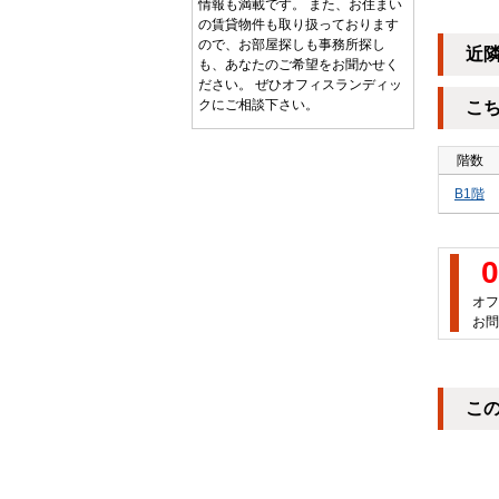
情報も満載です。 また、お住まい
の賃貸物件も取り扱っております
ので、お部屋探しも事務所探し
近
も、あなたのご希望をお聞かせく
ださい。 ぜひオフィスランディッ
クにご相談下さい。
こ
階数
B1階
0
オフ
お問
こ