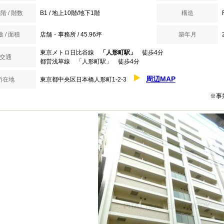
階 / 階数
B1 / 地上10階/地下1階
構造
 / 面積
店舗・事務所 / 45.96坪
築年月
東京メトロ日比谷線
「人形町駅」
徒歩4分
交通
都営浅草線 「人形町駅」 徒歩4分
周辺MAP
所在地
東京都中央区日本橋人形町1-2-3
※事