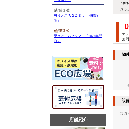
※物件
気にな
0
オフ
お問
物
設
設備
店舗紹介