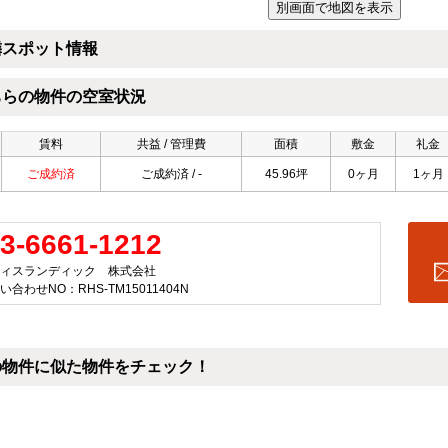
隣スポット情報
ちらの物件の空室状況
賃料
共益 / 管理費
面積
敷金
礼金
ご成約済
ご成約済 / -
45.96坪
0ヶ月
1ヶ月
3-6661-1212
ィスランディック 株式会社
い合わせNO：RHS-TM15011404N
の物件に似た物件をチェック！