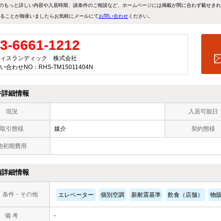
のもっと詳しい内容や入居時期、諸条件のご相談など、ホームページには掲載が間に合わず載せき
ることが御座いましたらお気軽にメールにて
お問い合わせ
ください。
3-6661-1212
ィスランディック 株式会社
い合わせNO：RHS-TM15011404N
件詳細情報
現況
入居可能日
取引態様
媒介
契約態様
他初期費用
備詳細情報
・条件・その他
エレベーター
個別空調
新耐震基準
飲食（店舗）
物
備 考
-