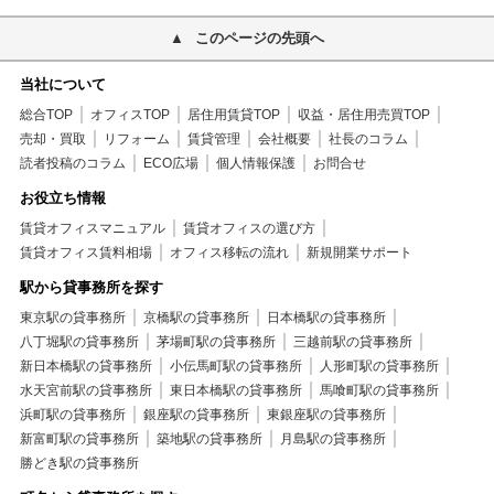
このページの先頭へ
当社について
総合TOP
オフィスTOP
居住用賃貸TOP
収益・居住用売買TOP
売却・買取
リフォーム
賃貸管理
会社概要
社長のコラム
読者投稿のコラム
ECO広場
個人情報保護
お問合せ
お役立ち情報
賃貸オフィスマニュアル
賃貸オフィスの選び方
賃貸オフィス賃料相場
オフィス移転の流れ
新規開業サポート
駅から貸事務所を探す
東京駅の貸事務所
京橋駅の貸事務所
日本橋駅の貸事務所
八丁堀駅の貸事務所
茅場町駅の貸事務所
三越前駅の貸事務所
新日本橋駅の貸事務所
小伝馬町駅の貸事務所
人形町駅の貸事務所
水天宮前駅の貸事務所
東日本橋駅の貸事務所
馬喰町駅の貸事務所
浜町駅の貸事務所
銀座駅の貸事務所
東銀座駅の貸事務所
新富町駅の貸事務所
築地駅の貸事務所
月島駅の貸事務所
勝どき駅の貸事務所