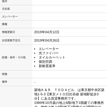
造作
天井高
エレベーター
業種
2019年04月12日
情報更新日
2019年04月26日
次回更新予定日
エレベーター
光ファイバー
タイルカーペット
設備・条件・その他
個別空調
新耐震基準
特徴
-
備考
築地Ｋ＆Ｒ ＴＯＤＡビル は東京都中央区築
地1-5-3【東京メトロ日比谷線 築地駅徒歩3
分】にある賃貸事務所です。
1989年10月築の地上6階/地下1階建ての事務所