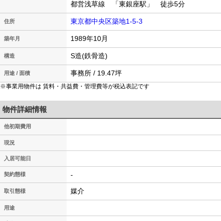
都営浅草線 「東銀座駅」 徒歩5分
東京都中央区築地1-5-3
住所
1989年10月
築年月
S造(鉄骨造)
構造
事務所 / 19.47坪
用途 / 面積
※事業用物件は 賃料・共益費・管理費等が税込表記です
物件詳細情報
他初期費用
現況
入居可能日
-
契約態様
媒介
取引態様
用途