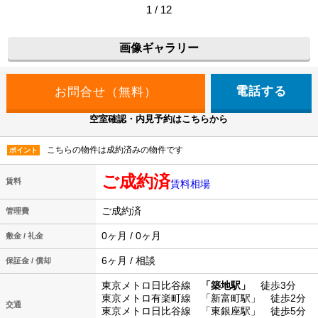
1 / 12
画像ギャラリー
電話する
空室確認・内見予約はこちらから
こちらの物件は成約済みの物件です
ポイント
ご成約済
賃料
賃料相場
ご成約済
管理費
0ヶ月 / 0ヶ月
敷金 / 礼金
6ヶ月 / 相談
保証金 / 償却
東京メトロ日比谷線
「築地駅」
徒歩3分
東京メトロ有楽町線 「新富町駅」 徒歩2分
交通
東京メトロ日比谷線 「東銀座駅」 徒歩5分