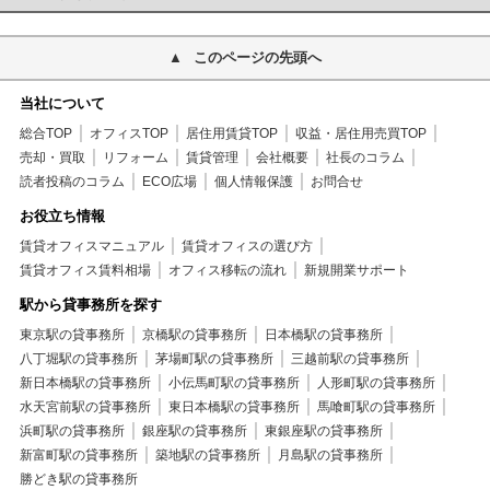
このページの先頭へ
当社について
総合TOP
オフィスTOP
居住用賃貸TOP
収益・居住用売買TOP
売却・買取
リフォーム
賃貸管理
会社概要
社長のコラム
読者投稿のコラム
ECO広場
個人情報保護
お問合せ
お役立ち情報
賃貸オフィスマニュアル
賃貸オフィスの選び方
賃貸オフィス賃料相場
オフィス移転の流れ
新規開業サポート
駅から貸事務所を探す
東京駅の貸事務所
京橋駅の貸事務所
日本橋駅の貸事務所
八丁堀駅の貸事務所
茅場町駅の貸事務所
三越前駅の貸事務所
新日本橋駅の貸事務所
小伝馬町駅の貸事務所
人形町駅の貸事務所
水天宮前駅の貸事務所
東日本橋駅の貸事務所
馬喰町駅の貸事務所
浜町駅の貸事務所
銀座駅の貸事務所
東銀座駅の貸事務所
新富町駅の貸事務所
築地駅の貸事務所
月島駅の貸事務所
勝どき駅の貸事務所