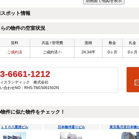
隣スポット情報
ちらの物件の空室状況
賃料
共益 / 管理費
面積
敷金
礼金
ご成約済
ご成約済 / -
24.34坪
0ヶ月
0ヶ月
3-6661-1212
ィスランディック 株式会社
い合わせNO：RHS-TM15061502N
の物件に似た物件をチェック！
ＬＥＯ八重洲ビル
日本橋仲通りビル
東京風月堂日本