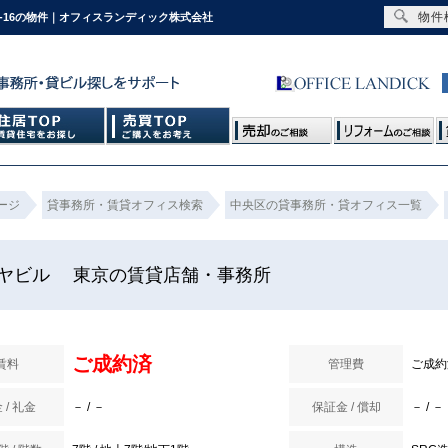
物件
-16の物件｜オフィスランディック株式会社
ージ
貸事務所・賃貸オフィス検索
中央区の貸事務所・貸オフィス一覧
ヤビル 東京の賃貸店舗・事務所
ご成約済
賃料
管理費
ご成約
 / 礼金
－ / －
保証金 / 償却
－ / －