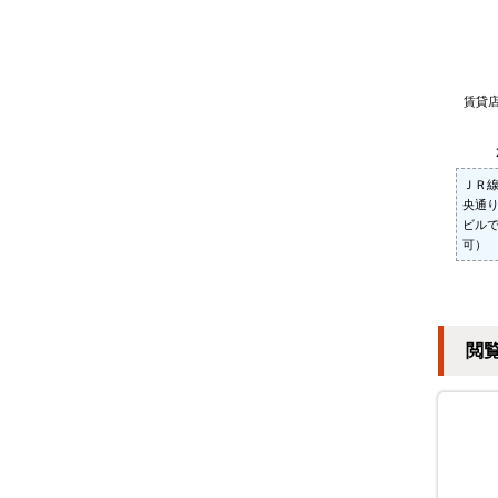
賃貸
ＪＲ
央通り
ビル
可）
閲