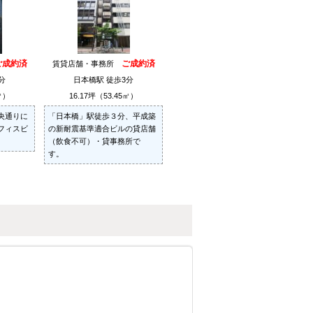
ご成約済
ご成約済
賃貸店舗・事務所
分
日本橋駅 徒歩3分
㎡）
16.17坪（53.45㎡）
央通りに
「日本橋」駅徒歩３分、平成築
フィスビ
の新耐震基準適合ビルの貸店舗
（飲食不可）・貸事務所で
す。