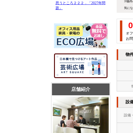
※物件
気にな
0
オフ
お問
物
店舗紹介
設
設備