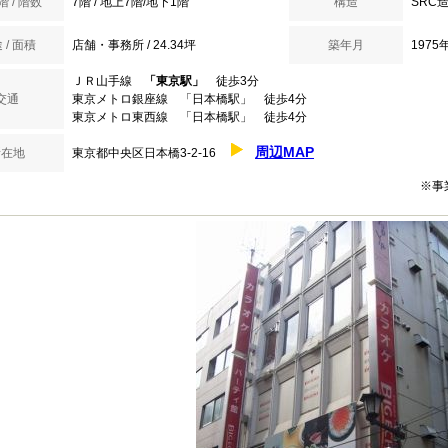
 / 階数
7階 / 地上7階/地下1階
構造
SRC
 / 面積
店舗・事務所 / 24.34坪
築年月
1975
ＪＲ山手線
「東京駅」
徒歩3分
交通
東京メトロ銀座線 「日本橋駅」 徒歩4分
東京メトロ東西線 「日本橋駅」 徒歩4分
周辺MAP
所在地
東京都中央区日本橋3-2-16
※事