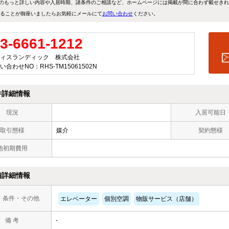
のもっと詳しい内容や入居時期、諸条件のご相談など、ホームページには掲載が間に合わず載せき
ることが御座いましたらお気軽にメールにて
お問い合わせ
ください。
3-6661-1212
ィスランディック 株式会社
い合わせNO：RHS-TM15061502N
件詳細情報
現況
入居可能日
取引態様
媒介
契約態様
他初期費用
備詳細情報
・条件・その他
エレベーター
個別空調
物販サービス（店舗）
備 考
-