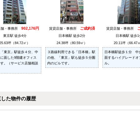
902,176円
ご成約済
店舗・事務所
賃貸店舗・事務所
賃貸店舗・事務所
東京駅 徒歩4分
日本橋駅 徒歩2分
日本橋駅 徒歩1
25.63坪（84.72㎡）
24.38坪（80.59㎡）
20.11坪（66.47
線「東京」駅徒歩４分、中
３路線利用できる「日本橋」駅
日本橋駅徒歩１分 中
に面した9階建オフィス
の他、「東京」駅も徒歩５分圏
面するハイグレードオ
です。（サービス店舗相談
内のビルです。
ル。
覧した物件の履歴