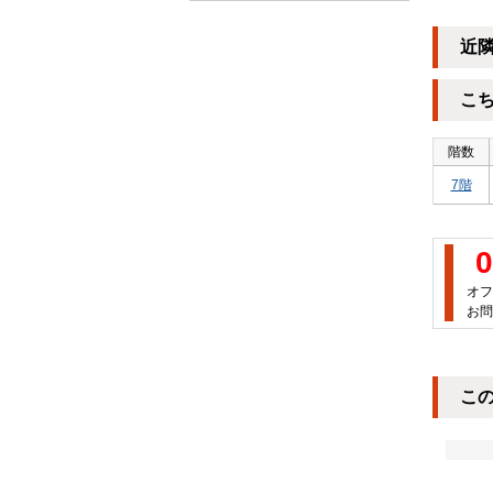
近
こ
階数
7階
0
オフ
お問
こ