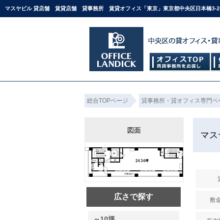
マスヤビル 貸店舗 賃貸店舗 貸事務所 賃貸オフィス「東京」東京都中央区日本橋3-2
総合TOPページ
貸事務所・貸オフィス専門ペ
図面
マス
広さで探す
敷金
～10坪