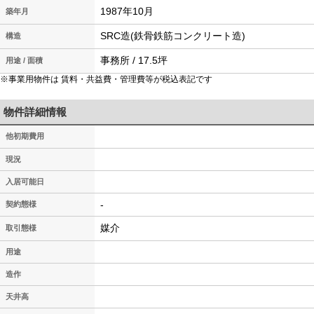
1987年10月
築年月
SRC造(鉄骨鉄筋コンクリート造)
構造
事務所 / 17.5坪
用途 / 面積
※事業用物件は 賃料・共益費・管理費等が税込表記です
物件詳細情報
他初期費用
現況
入居可能日
-
契約態様
媒介
取引態様
用途
造作
天井高