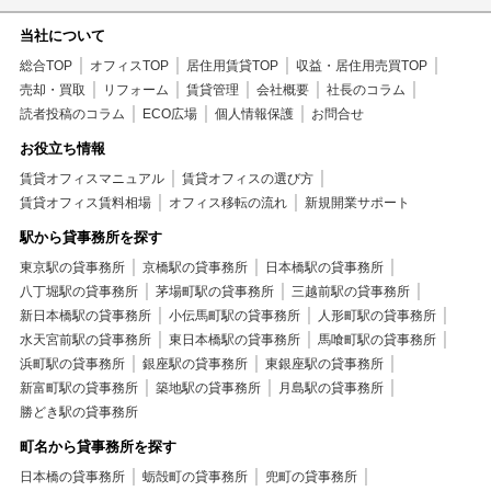
当社について
総合TOP
オフィスTOP
居住用賃貸TOP
収益・居住用売買TOP
売却・買取
リフォーム
賃貸管理
会社概要
社長のコラム
読者投稿のコラム
ECO広場
個人情報保護
お問合せ
お役立ち情報
賃貸オフィスマニュアル
賃貸オフィスの選び方
賃貸オフィス賃料相場
オフィス移転の流れ
新規開業サポート
駅から貸事務所を探す
東京駅の貸事務所
京橋駅の貸事務所
日本橋駅の貸事務所
八丁堀駅の貸事務所
茅場町駅の貸事務所
三越前駅の貸事務所
新日本橋駅の貸事務所
小伝馬町駅の貸事務所
人形町駅の貸事務所
水天宮前駅の貸事務所
東日本橋駅の貸事務所
馬喰町駅の貸事務所
浜町駅の貸事務所
銀座駅の貸事務所
東銀座駅の貸事務所
新富町駅の貸事務所
築地駅の貸事務所
月島駅の貸事務所
勝どき駅の貸事務所
町名から貸事務所を探す
日本橋の貸事務所
蛎殻町の貸事務所
兜町の貸事務所