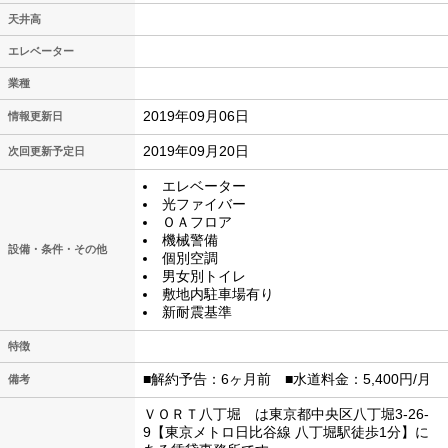
天井高
エレベーター
業種
2019年09月06日
情報更新日
2019年09月20日
次回更新予定日
エレベーター
光ファイバー
ＯＡフロア
機械警備
設備・条件・その他
個別空調
男女別トイレ
敷地内駐車場有り
新耐震基準
特徴
■解約予告：6ヶ月前 ■水道料金：5,400円/月
備考
ＶＯＲＴ八丁堀 は東京都中央区八丁堀3-26-
9【東京メトロ日比谷線 八丁堀駅徒歩1分】に