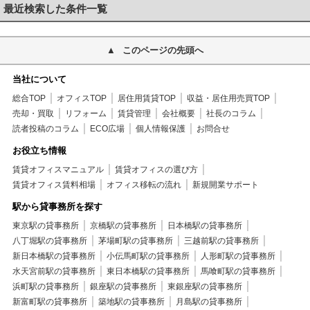
最近検索した条件一覧
このページの先頭へ
当社について
総合TOP
オフィスTOP
居住用賃貸TOP
収益・居住用売買TOP
売却・買取
リフォーム
賃貸管理
会社概要
社長のコラム
読者投稿のコラム
ECO広場
個人情報保護
お問合せ
お役立ち情報
賃貸オフィスマニュアル
賃貸オフィスの選び方
賃貸オフィス賃料相場
オフィス移転の流れ
新規開業サポート
駅から貸事務所を探す
東京駅の貸事務所
京橋駅の貸事務所
日本橋駅の貸事務所
八丁堀駅の貸事務所
茅場町駅の貸事務所
三越前駅の貸事務所
新日本橋駅の貸事務所
小伝馬町駅の貸事務所
人形町駅の貸事務所
水天宮前駅の貸事務所
東日本橋駅の貸事務所
馬喰町駅の貸事務所
浜町駅の貸事務所
銀座駅の貸事務所
東銀座駅の貸事務所
新富町駅の貸事務所
築地駅の貸事務所
月島駅の貸事務所