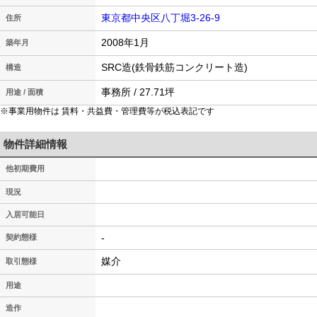
東京都中央区八丁堀3-26-9
住所
2008年1月
築年月
SRC造(鉄骨鉄筋コンクリート造)
構造
事務所 / 27.71坪
用途 / 面積
※事業用物件は 賃料・共益費・管理費等が税込表記です
物件詳細情報
他初期費用
現況
入居可能日
-
契約態様
媒介
取引態様
用途
造作