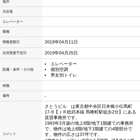
造作
天井高
エレベーター
業種
2019年04月11日
情報更新日
2019年04月25日
次回更新予定日
エレベーター
個別空調
設備・条件・その他
男女別トイレ
特徴
-
備考
さとうビル は東京都中央区日本橋小伝馬町
17-9【ＪＲ総武本線 馬喰町駅徒歩2分】にある
賃貸事務所です。
1983年3月築の地上8階/地下1階建ての事務所
で、物件は地上8階/地下1階建ての4階部分で
コメント
す。物件の広さは37坪です。