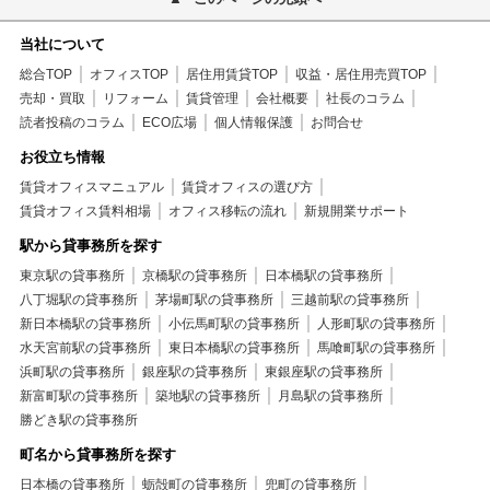
当社について
総合TOP
オフィスTOP
居住用賃貸TOP
収益・居住用売買TOP
売却・買取
リフォーム
賃貸管理
会社概要
社長のコラム
読者投稿のコラム
ECO広場
個人情報保護
お問合せ
お役立ち情報
賃貸オフィスマニュアル
賃貸オフィスの選び方
賃貸オフィス賃料相場
オフィス移転の流れ
新規開業サポート
駅から貸事務所を探す
東京駅の貸事務所
京橋駅の貸事務所
日本橋駅の貸事務所
八丁堀駅の貸事務所
茅場町駅の貸事務所
三越前駅の貸事務所
新日本橋駅の貸事務所
小伝馬町駅の貸事務所
人形町駅の貸事務所
水天宮前駅の貸事務所
東日本橋駅の貸事務所
馬喰町駅の貸事務所
浜町駅の貸事務所
銀座駅の貸事務所
東銀座駅の貸事務所
新富町駅の貸事務所
築地駅の貸事務所
月島駅の貸事務所
勝どき駅の貸事務所
町名から貸事務所を探す
日本橋の貸事務所
蛎殻町の貸事務所
兜町の貸事務所