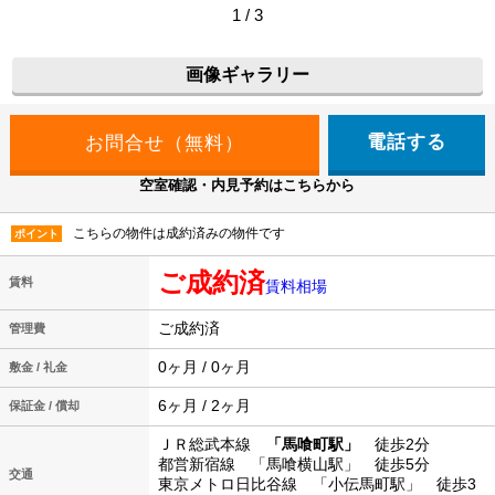
1 / 3
画像ギャラリー
電話する
空室確認・内見予約はこちらから
こちらの物件は成約済みの物件です
ポイント
ご成約済
賃料
賃料相場
ご成約済
管理費
0ヶ月 / 0ヶ月
敷金 / 礼金
6ヶ月 / 2ヶ月
保証金 / 償却
ＪＲ総武本線
「馬喰町駅」
徒歩2分
都営新宿線 「馬喰横山駅」 徒歩5分
交通
東京メトロ日比谷線 「小伝馬町駅」 徒歩3