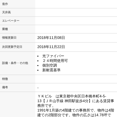
造作
天井高
エレベーター
業種
2018年11月08日
情報更新日
2018年11月22日
次回更新予定日
光ファイバー
２４時間使用可
設備・条件・その他
個別空調
新耐震基準
特徴
-
備考
ＹＫビル は東京都中央区日本橋本町4-5-
13【ＪＲ山手線 神田駅徒歩4分】にある賃貸事
務所です。
1991年1月築の4階建ての事務所で、物件は4階
建ての2階部分です。物件の広さは14.78坪で