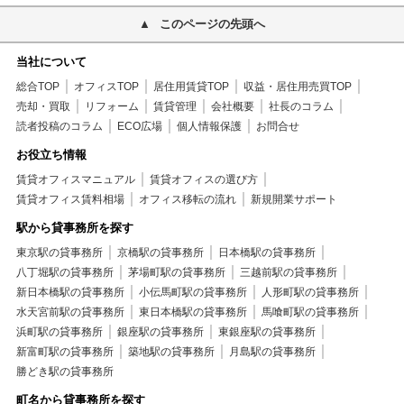
このページの先頭へ
当社について
総合TOP
オフィスTOP
居住用賃貸TOP
収益・居住用売買TOP
売却・買取
リフォーム
賃貸管理
会社概要
社長のコラム
読者投稿のコラム
ECO広場
個人情報保護
お問合せ
お役立ち情報
賃貸オフィスマニュアル
賃貸オフィスの選び方
賃貸オフィス賃料相場
オフィス移転の流れ
新規開業サポート
駅から貸事務所を探す
東京駅の貸事務所
京橋駅の貸事務所
日本橋駅の貸事務所
八丁堀駅の貸事務所
茅場町駅の貸事務所
三越前駅の貸事務所
新日本橋駅の貸事務所
小伝馬町駅の貸事務所
人形町駅の貸事務所
水天宮前駅の貸事務所
東日本橋駅の貸事務所
馬喰町駅の貸事務所
浜町駅の貸事務所
銀座駅の貸事務所
東銀座駅の貸事務所
新富町駅の貸事務所
築地駅の貸事務所
月島駅の貸事務所
勝どき駅の貸事務所
町名から貸事務所を探す