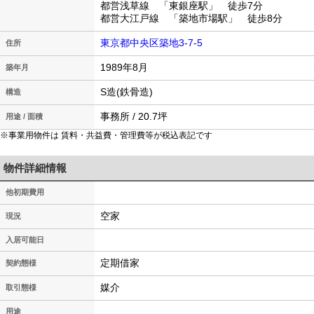
都営浅草線 「東銀座駅」 徒歩7分
都営大江戸線 「築地市場駅」 徒歩8分
東京都中央区築地3-7-5
住所
1989年8月
築年月
S造(鉄骨造)
構造
事務所 / 20.7坪
用途 / 面積
※事業用物件は 賃料・共益費・管理費等が税込表記です
物件詳細情報
他初期費用
空家
現況
入居可能日
定期借家
契約態様
媒介
取引態様
用途