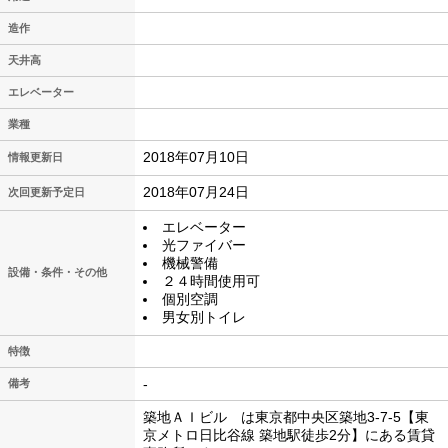
造作
天井高
エレベーター
業種
2018年07月10日
情報更新日
2018年07月24日
次回更新予定日
エレベーター
光ファイバー
機械警備
設備・条件・その他
２４時間使用可
個別空調
男女別トイレ
特徴
-
備考
築地ＡＩビル は東京都中央区築地3-7-5【東
京メトロ日比谷線 築地駅徒歩2分】にある賃貸