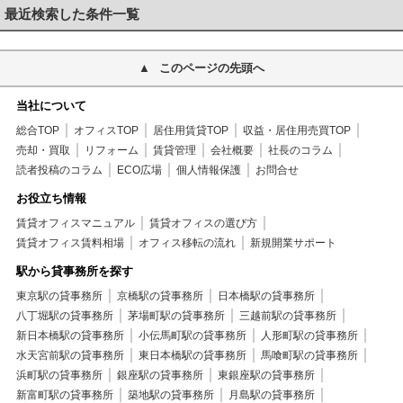
最近検索した条件一覧
このページの先頭へ
当社について
総合TOP
オフィスTOP
居住用賃貸TOP
収益・居住用売買TOP
売却・買取
リフォーム
賃貸管理
会社概要
社長のコラム
読者投稿のコラム
ECO広場
個人情報保護
お問合せ
お役立ち情報
賃貸オフィスマニュアル
賃貸オフィスの選び方
賃貸オフィス賃料相場
オフィス移転の流れ
新規開業サポート
駅から貸事務所を探す
東京駅の貸事務所
京橋駅の貸事務所
日本橋駅の貸事務所
八丁堀駅の貸事務所
茅場町駅の貸事務所
三越前駅の貸事務所
新日本橋駅の貸事務所
小伝馬町駅の貸事務所
人形町駅の貸事務所
水天宮前駅の貸事務所
東日本橋駅の貸事務所
馬喰町駅の貸事務所
浜町駅の貸事務所
銀座駅の貸事務所
東銀座駅の貸事務所
新富町駅の貸事務所
築地駅の貸事務所
月島駅の貸事務所