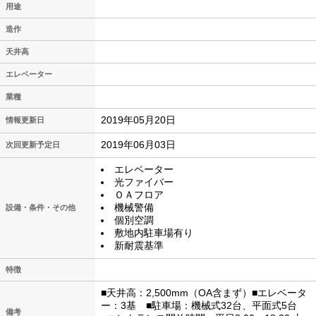
用途
造作
天井高
エレベーター
業種
2019年05月20日
情報更新日
2019年06月03日
次回更新予定日
エレベーター
光ファイバー
ＯＡフロア
機械警備
設備・条件・その他
個別空調
敷地内駐車場有り
新耐震基準
特徴
■天井高：2,500mm（OA含まず）■エレベータ
ー：3基 ■駐車場：機械式32台、平面式5台
備考