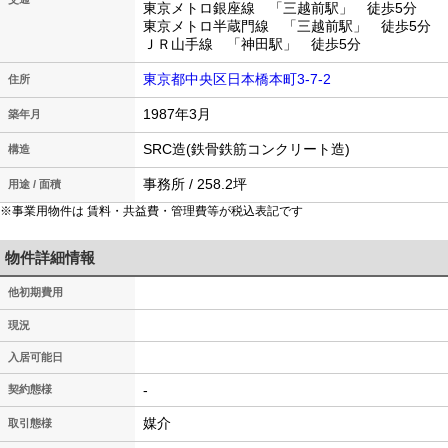
東京メトロ銀座線 「三越前駅」 徒歩5分
東京メトロ半蔵門線 「三越前駅」 徒歩5分
ＪＲ山手線 「神田駅」 徒歩5分
東京都中央区日本橋本町3-7-2
住所
1987年3月
築年月
SRC造(鉄骨鉄筋コンクリート造)
構造
事務所 / 258.2坪
用途 / 面積
※事業用物件は 賃料・共益費・管理費等が税込表記です
物件詳細情報
他初期費用
現況
入居可能日
-
契約態様
媒介
取引態様