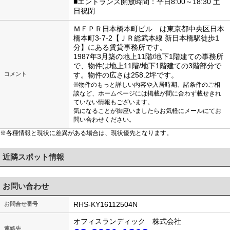
■エントランス開放時間：平日8:00～18:30 土
日祝閉
ＭＦＰＲ日本橋本町ビル は東京都中央区日本
橋本町3-7-2【ＪＲ総武本線 新日本橋駅徒歩1
分】にある賃貸事務所です。
1987年3月築の地上11階/地下1階建ての事務所
で、物件は地上11階/地下1階建ての3階部分で
コメント
す。物件の広さは258.2坪です。
※物件のもっと詳しい内容や入居時期、諸条件のご相
談など、ホームページには掲載が間に合わず載せきれ
ていない情報もございます。
気になることが御座いましたらお気軽にメールにてお
問い合わせください。
※各種情報と現状に差異がある場合は、現状優先となります。
近隣スポット情報
お問い合わせ
RHS-KY16112504N
お問合せ番号
オフィスランディック 株式会社
連絡先