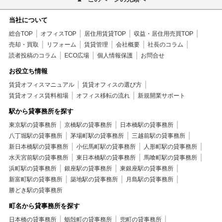
当社について
総合TOP
オフィスTOP
居住用賃貸TOP
収益・居住用売買TOP
売却・買取
リフォーム
賃貸管理
会社概要
社長のコラム
読者投稿のコラム
ECO広場
個人情報保護
お問合せ
お役立ち情報
賃貸オフィスマニュアル
賃貸オフィスの選び方
賃貸オフィス賃料相場
オフィス移転の流れ
新規開業サポート
駅から貸事務所を探す
東京駅の貸事務所
京橋駅の貸事務所
日本橋駅の貸事務所
八丁堀駅の貸事務所
茅場町駅の貸事務所
三越前駅の貸事務所
新日本橋駅の貸事務所
小伝馬町駅の貸事務所
人形町駅の貸事務所
水天宮前駅の貸事務所
東日本橋駅の貸事務所
馬喰町駅の貸事務所
浜町駅の貸事務所
銀座駅の貸事務所
東銀座駅の貸事務所
新富町駅の貸事務所
築地駅の貸事務所
月島駅の貸事務所
勝どき駅の貸事務所
町名から貸事務所を探す
日本橋の貸事務所
蛎殻町の貸事務所
兜町の貸事務所