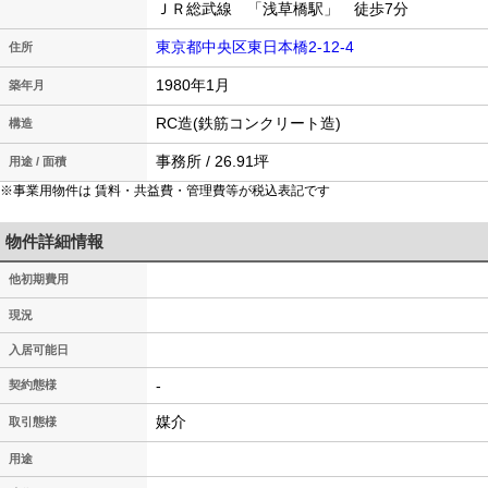
ＪＲ総武線 「浅草橋駅」 徒歩7分
東京都中央区東日本橋2-12-4
住所
1980年1月
築年月
RC造(鉄筋コンクリート造)
構造
事務所 / 26.91坪
用途 / 面積
※事業用物件は 賃料・共益費・管理費等が税込表記です
物件詳細情報
他初期費用
現況
入居可能日
-
契約態様
媒介
取引態様
用途