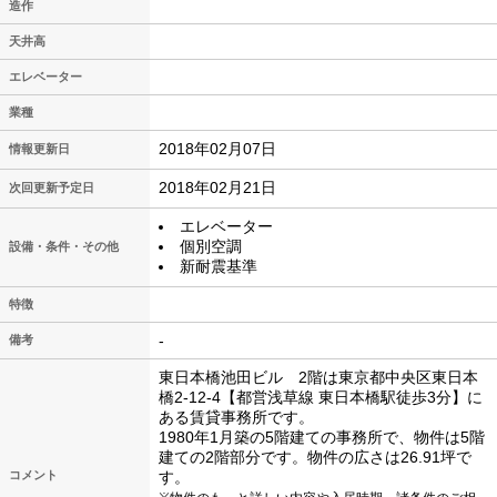
造作
天井高
エレベーター
業種
2018年02月07日
情報更新日
2018年02月21日
次回更新予定日
エレベーター
個別空調
設備・条件・その他
新耐震基準
特徴
-
備考
東日本橋池田ビル 2階は東京都中央区東日本
橋2-12-4【都営浅草線 東日本橋駅徒歩3分】に
ある賃貸事務所です。
1980年1月築の5階建ての事務所で、物件は5階
建ての2階部分です。物件の広さは26.91坪で
コメント
す。