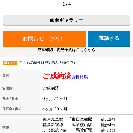
1 / 4
画像ギャラリー
電話する
空室確認・内見予約はこちらから
こちらの物件は成約済みの物件です
ポイント
ご成約済
賃料
賃料相場
ご成約済
管理費
0ヶ月 / 1ヶ月
敷金 / 礼金
4ヶ月 / 0ヶ月
保証金 / 償却
都営浅草線
「東日本橋駅」
徒歩3分
都営新宿線 「馬喰横山駅」 徒歩4分
交通
ＪＲ総武本線 「馬喰町駅」 徒歩3分