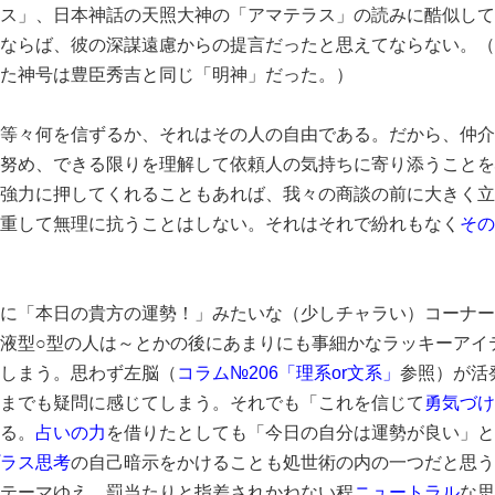
ス」、日本神話の天照大神の「アマテラス」の読みに酷似して
ならば、彼の深謀遠慮からの提言だったと思えてならない。（
た神号は豊臣秀吉と同じ「明神」だった。）
等々何を信ずるか、それはその人の自由である。だから、仲介
努め、できる限りを理解して依頼人の気持ちに寄り添うことを
強力に押してくれることもあれば、我々の商談の前に大きく立
重して無理に抗うことはしない。それはそれで紛れもなく
その
に「本日の貴方の運勢！」みたいな（少しチャラい）コーナー
液型○型の人は～とかの後にあまりにも事細かなラッキーアイ
しまう。思わず左脳（
コラム№206「理系or文系」
参照）が活
までも疑問に感じてしまう。それでも「これを信じて
勇気づけ
る。
占いの力
を借りたとしても「今日の自分は運勢が良い」と
ラス思考
の自己暗示をかけることも処世術の内の一つだと思う
テーマゆえ、罰当たりと指差されかねない程
ニュートラル
な思