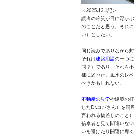
＜2025.12.1記＞
読者の冷笑が目に浮かぶ
のことだと思う。それに
い）としたい。
同じ読みでありながら封
それは
建築用語
の一つに
問？）であり、それを不
様に述べた。風水のレベ
べきかもしれない。
不動産の見学
や建築の打
したDr.コパさん）を
言われる物差しのこと）
信奉者と見て間違いない
いを避けたり開運に導く