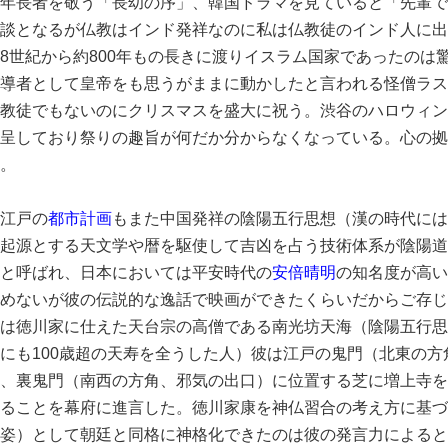
年長者を敬う「長幼の序」、韓国ドラマを見ていると「先輩で
談となるが仏教はインド発祥なのに私は仏教徒のインド人に出
8世紀から約800年もの長きに渡りイスラム国家であったのは
導者として皇帝をも思うがままに動かしたと言われる怪僧ラス
教徒でもないのにクリスマスを盛大に祝う。渋谷のハロウィン
呈しており祭りの趣旨が何だか分からなくなっている。心の拠
。
江戸の
都市計画
もまた中国発祥の陰陽五行思想（漢の時代には
起源とする天文学や暦を駆使して吉凶を占う技術体系が陰陽道
と呼ばれ、日本においては平安時代の
安倍晴明
の知名度が高い
めないが彼の伝説的な逸話で映画ができたくらいだからご存じ
は徳川家に仕えた天台宗の高僧である南光坊天海（陰陽五行思
にも100歳超の天寿を全うした人）彼は江戸の鬼門（北東の方
、裏鬼門（南西の方角、邪気の出口）に位置する芝に増上寺を
ることを幕府に進言した。徳川家康を神仏習合の考え方に基づ
姿）として朝廷と同格に神格化できたのは彼の発言力によると