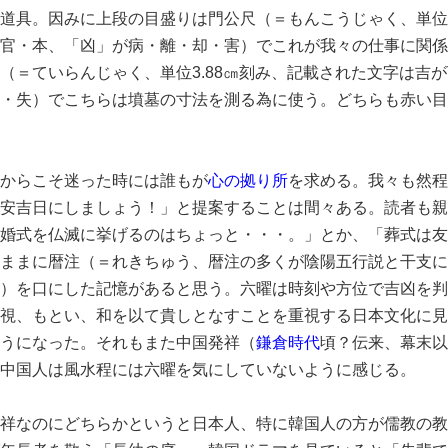
道具。因みに上段の目盛りは門公尺（＝もんこうじゃく、単位5
官・本、「凶」が病・離・却・害）でこれが我々の仕事に関係
（＝ていらんじゃく、単位3.88㎝刻み、記載された文字は吉
・失）でこちらは墳墓の寸法を測る為に使う。どちらも赤い目
からこそ迷った時には誰もが
心の拠り所
を求める。我々も然程
安吉日にしましょう！」と提案することは間々ある。読者も親
婚式を仏滅に挙げるのはちょっと・・・。」とか、「葬式は友
ままに暦注（＝れきちゅう、暦注の多くが陰陽五行説と干支に
）を口にした記憶があると思う。六曜は時刻や方位で吉凶を判
視、もとい、和を以て貴しとなすことを重視する日本文化に見
うになった。それもまた中国発祥（
鎌倉時代
頃？伝来、幕末以
中国人は風水程には六曜を気にしていないように感じる。
祥なのにどちらかというと日本人、特に韓国人の方が儒教の教