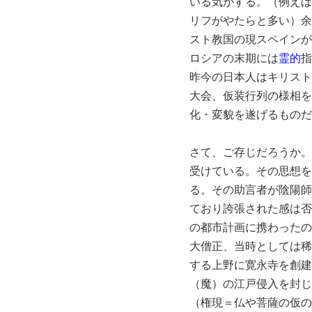
いる気がする。（例えば
リフがやたらと多い）余
スト教国の現スペインが
ロシアの末期には
霊的
指
昨今の日本人はキリスト
大会、仮装行列の様相を
化・変貌を遂げるものだ
さて、ご存じだろうか。
受けている。その思想を
る。その助言者が陰陽師
ており誇張された感は否
の都市計画に携わったの
大僧正、当時としては稀
する上野に寛永寺を創建
（魔）の江戸侵入を封じ
（権現＝仏や菩薩の仮の