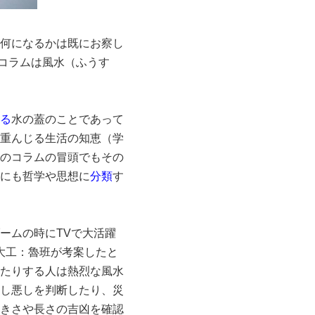
何になるかは既にお察し
コラムは風水（ふうす
る
水の蓋のことであって
重んじる生活の知恵（学
のコラムの冒頭でもその
にも哲学や思想に
分類
す
ームの時にTVで大活躍
の大工：魯班が考案したと
たりする人は熱烈な風水
し悪しを判断したり、災
きさや長さの吉凶を確認