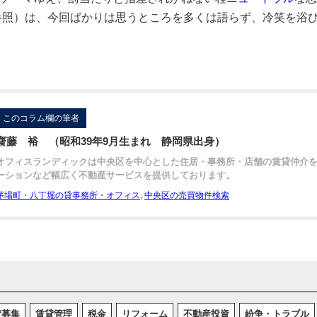
参照）は、今回ばかりは思うところを多くは語らず、冷笑を浴
このコラム欄の筆者
齋藤 裕 （昭和39年9月生まれ 静岡県出身）
オフィスランディックは中央区を中心とした住居・事務所・店舗の賃貸仲介
ーションなど幅広く不動産サービスを提供しております。
茅場町・八丁堀の貸事務所・オフィス
,
中央区の売買物件検索
貸募集
賃貸管理
税金
リフォーム
不動産投資
紛争・トラブル