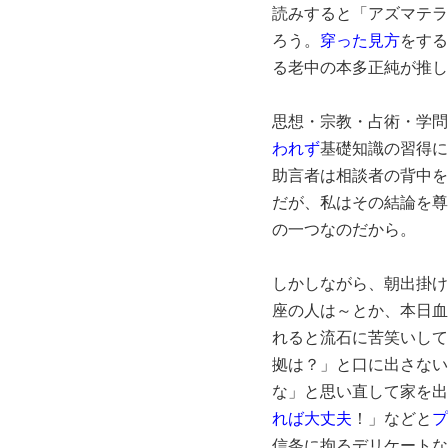
読みすると「アズマテラ
ろう。
穿った見方
をする
る老中の本多正純が推し
思想・宗教・占術・学問
われず
基礎知識の習得に
助言者は相談者の背中を
だが、私はその結論を尊
の一つなのだから。
しかしながら、朝出掛け
座の人は～とか、本日血
れると流石に苦笑いして
拠は？」と口に出さない
な」と思い直して家を出
れば大丈夫
！」などと
プ
信条に拘るデリケートな