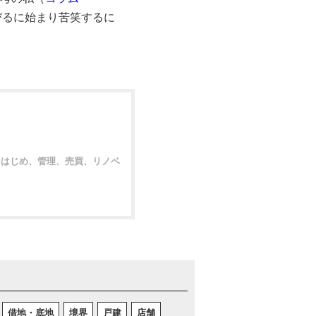
びるに始まり苦笑するに
をはじめ、管理、売買、リノベ
借地・底地
境界
戸建
店舗