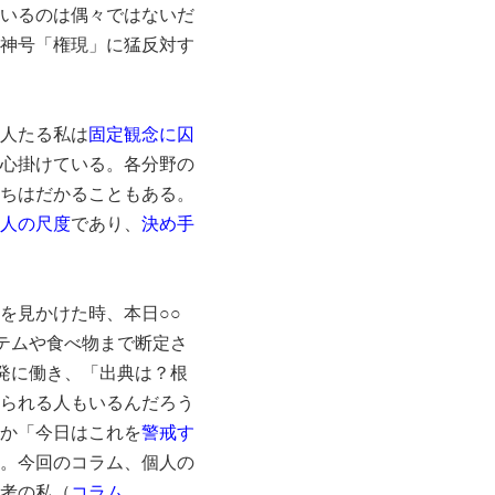
いるのは偶々ではないだ
神号「権現」に猛反対す
人たる私は
固定観念に囚
心掛けている。各分野の
ちはだかることもある。
人の尺度
であり、
決め手
を見かけた時、本日○○
テムや食べ物まで断定さ
発に働き、「出典は？根
られる人もいるんだろう
か「今日はこれを
警戒す
。今回のコラム、個人の
考の私（
コラム