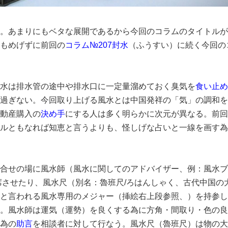
。あまりにもベタな展開であるから今回のコラムのタイトルが
もめげずに前回の
コラム№207封水
（ふうすい）に続く今回の
水は排水管の途中や排水口に一定量溜めておく臭気を
食い止め
過ぎない。今回取り上げる風水とは中国発祥の「気」の調和を
動産購入の
決め手
にする人は多く明らかに次元が異なる。前回
ルともなれば知恵と言うよりも、怪しげな占いと一線を画す為
合せの場に風水師（風水に関してのアドバイザー、例：風水ブ
同席させたり、風水尺（別名：魯班尺/ろはんしゃく、古代中国
と言われる風水専用のメジャー（挿絵右上段参照、）を持参し
。風水師は運気（運勢）を良くする為に方角・間取り・色の良
為の
助言
を相談者に対して行なう。風水尺（魯班尺）は物の大