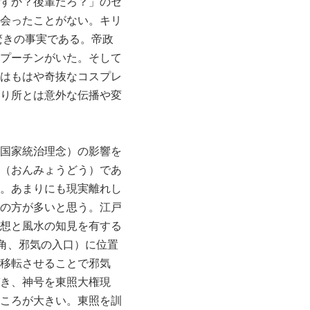
すか？後輩だろ？」のセ
会ったことがない。キリ
驚きの事実である。帝政
プーチンがいた。そして
はもはや奇抜なコスプレ
り所とは意外な伝播や変
国家統治理念）の影響を
（おんみょうどう）であ
。あまりにも現実離れし
の方が多いと思う。江戸
想と風水の知見を有する
角、邪気の入口）に位置
移転させることで邪気
き、神号を東照大権現
ころが大きい。東照を訓