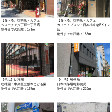
【食べる】喫茶店・カフェ
【食べる】喫茶店・カフェ
ベローチェ八丁堀一丁目店
カフェ：プロント日本橋京急EXイン
物件までの距離：171m
店
物件までの距離：183m
【学ぶ】幼稚園
【生活】郵便局
幼稚園：中央区立阪本こども園
日本橋茅場町郵便局
物件までの距離：167m
物件までの距離：229m