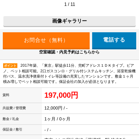
1 / 11
画像ギャラリー
電話する
空室確認・内見予約はこちらから
2017年築、「東京」駅徒歩11分、兜町アドレス１ＤＫタイプ。ピア
ポイント
ノ、ペット相談可能。2口ガスコンロ・グリル付システムキッチン、浴室乾燥機
付バス、温水洗浄便座付トイレ等設備の充実したマンションです。敷金１ヶ月
積み増しでペット相談可能です。保証会社の加入が必須となります。
197,000円
賃料
12,000円 / -
共益費 / 管理費
1ヶ月 / 0ヶ月
敷金 / 礼金
- / -
保証金 / 敷引