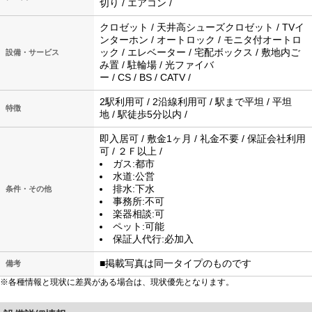
切り / エアコン /
クロゼット / 天井高シューズクロゼット / TVイ
ンターホン / オートロック / モニタ付オートロ
ック / エレベーター / 宅配ボックス / 敷地内ご
設備・サービス
み置 / 駐輪場 / 光ファイバ
ー / CS / BS / CATV /
2駅利用可 / 2沿線利用可 / 駅まで平坦 / 平坦
特徴
地 / 駅徒歩5分以内 /
即入居可 / 敷金1ヶ月 / 礼金不要 / 保証会社利用
可 / ２Ｆ以上 /
ガス:都市
水道:公営
排水:下水
条件・その他
事務所:不可
楽器相談:可
ペット:可能
保証人代行:必加入
■掲載写真は同一タイプのものです
備考
※各種情報と現状に差異がある場合は、現状優先となります。