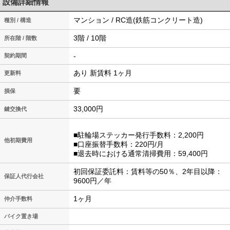
設備詳細情報
マンション / RC造(鉄筋コンクリート造)
種別 / 構造
3階 / 10階
所在階 / 階数
-
契約期間
あり 新賃料 1ヶ月
更新料
要
損保
33,000円
鍵交換代
■駐輪場ステッカー発行手数料：2,200円
他初期費用
■口座振替手数料：220円/月
■退去時における通常清掃費用：59,400円
初回保証委託料：賃料等の50％、2年目以降：
保証人代行会社
9600円／年
1ヶ月
仲介手数料
バイク置き場