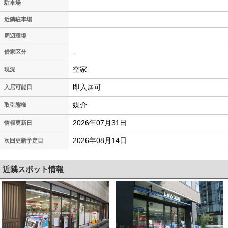
駐車場
近隣駐車場
周辺環境
-
借家区分
空家
現況
即入居可
入居可能日
媒介
取引態様
2026年07月31日
情報更新日
2026年08月14日
次回更新予定日
近隣スポット情報