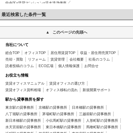
中央区+賃貸マンション+温水洗浄便座
中央区+賃貸マンション+洗面所にドア
中央区+賃貸マンション+トイレ
最近検索した条件一覧
中央区+賃貸マンション+洗面所
中央区+賃貸マンション+システムキッチン
中央区+賃貸マンション+ガスコンロ
このページの先頭へ
中央区+賃貸マンション+2口コンロ
中央区+賃貸マンション+バルコニー
中央区+賃貸マンション+南向き
当社について
中央区+賃貸マンション+フローリング
総合TOP
オフィスTOP
居住用賃貸TOP
収益・居住用売買TOP
中央区+賃貸マンション+可動間仕切り
売却・買取
リフォーム
賃貸管理
会社概要
社長のコラム
中央区+賃貸マンション+エアコン
中央区+賃貸マンション+クロゼット
読者投稿のコラム
ECO広場
個人情報保護
お問合せ
中央区+賃貸マンション+天井高シューズクロゼット
中央区+賃貸マンション+TVインターホン
お役立ち情報
中央区+賃貸マンション+オートロック
賃貸オフィスマニュアル
賃貸オフィスの選び方
中央区+賃貸マンション+モニタ付オートロック
賃貸オフィス賃料相場
オフィス移転の流れ
新規開業サポート
中央区+賃貸マンション+エレベーター
駅から貸事務所を探す
中央区+賃貸マンション+宅配ボックス
中央区+賃貸マンション+敷地内ごみ置
東京駅の貸事務所
京橋駅の貸事務所
中央区+賃貸マンション+駐輪場
日本橋駅の貸事務所
中央区+賃貸マンション+光ファイバー
八丁堀駅の貸事務所
茅場町駅の貸事務所
中央区+賃貸マンション+CS
三越前駅の貸事務所
中央区+賃貸マンション+BS
新日本橋駅の貸事務所
小伝馬町駅の貸事務所
中央区+賃貸マンション+CATV
人形町駅の貸事務所
中央区+賃貸マンション+2駅利用可
水天宮前駅の貸事務所
東日本橋駅の貸事務所
馬喰町駅の貸事務所