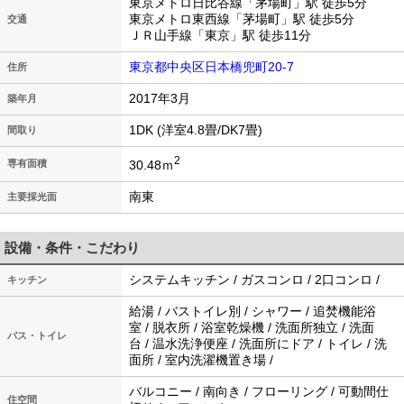
東京メトロ日比谷線「茅場町」駅 徒歩5分
東京メトロ東西線「茅場町」駅 徒歩5分
交通
ＪＲ山手線「東京」駅 徒歩11分
東京都中央区日本橋兜町20-7
住所
2017年3月
築年月
1DK (洋室4.8畳/DK7畳)
間取り
2
30.48ｍ
専有面積
南東
主要採光面
設備・条件・こだわり
システムキッチン / ガスコンロ / 2口コンロ /
キッチン
給湯 / バストイレ別 / シャワー / 追焚機能浴
室 / 脱衣所 / 浴室乾燥機 / 洗面所独立 / 洗面
バス・トイレ
台 / 温水洗浄便座 / 洗面所にドア / トイレ / 洗
面所 / 室内洗濯機置き場 /
バルコニー / 南向き / フローリング / 可動間仕
住空間