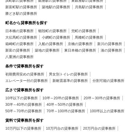
中央区+賃貸マンション+2沿線利用可
浜町駅の貸事務所
銀座駅の貸事務所
東銀座駅の貸事務所
中央区+賃貸マンション+駅まで平坦
新富町駅の貸事務所
築地駅の貸事務所
中央区+賃貸マンション+平坦地
月島駅の貸事務所
中央区+賃貸マンション+駅徒歩5分以内
勝どき駅の貸事務所
中央区+賃貸マンション+デザイナーズ
町名から貸事務所を探す
中央区+賃貸マンション+室内洗濯機置き場
日本橋の貸事務所
蛎殻町の貸事務所
兜町の貸事務所
中央区+賃貸マンション+即入居可
中央区+賃貸マンション+敷金1ヶ月
大伝馬町の貸事務所
小網町の貸事務所
馬喰町の貸事務所
中央区+賃貸マンション+礼金不要
箱崎町の貸事務所
入船の貸事務所
京橋の貸事務所
新川の貸事務所
中央区+賃貸マンション+保証会社利用可
新富の貸事務所
築地の貸事務所
東日本橋の貸事務所
湊の貸事務所
中央区+賃貸マンション+２Ｆ以上
八重洲の貸事務所
条件で貸事務所を探す
初期費用安めの貸事務所
男女別トイレの貸事務所
エレベーター付の貸事務所
新耐震基準の貸事務所
分割可能の貸事務所
広さで貸事務所を探す
10坪以下の貸事務所
10坪～20坪の貸事務所
20坪～30坪の貸事務所
30坪～40坪の貸事務所
40坪～50坪の貸事務所
50坪～70坪の貸事務所
70坪～100坪の貸事務所
100坪以上の貸事務所
賃料で貸事務所を探す
10万円以下の貸事務所
10万円台の貸事務所
20万円台の貸事務所