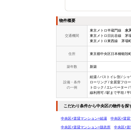
物件概要
東京メトロ半蔵門線
水
交通機関
東京メトロ日比谷線 茅場
東京メトロ東西線 茅場町
住所
東京都中央区日本橋蛎殻
築年数
新築
給湯 / バストイレ別 / シャ
設備・条件
ローリング / 全居室フローリ
の一例
トロック / エレベーター / 
線利用可 / 駅まで平坦 / 平
こだわり条件から中央区の物件を探
中央区+賃貸マンション+給湯
中央区+賃貸
中央区+賃貸マンション+脱衣所
中央区+賃