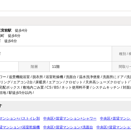
天宮前駅
徒歩4分
町 徒歩6分
 徒歩6分
町
種別 / 
階層
11階
間取り
ワー / 追焚機能浴室 / 脱衣所 / 浴室乾燥機 / 洗面台 / 温水洗浄便座 / 洗面所にドア / 洗
ング / エアコン2台 / 床暖房 / エアコン / クロゼット / 天井高シューズクロゼット /
宅配ボックス / 敷地内ごみ置 / CS / BS / ネット使用料不要 / システムキッチン / 対面
坦地 / 駅徒歩5分以内 /
す
マンション+バストイレ別
中央区+賃貸マンション+シャワー
中央区+賃貸マンシ
貸マンション+浴室乾燥機
中央区+賃貸マンション+洗面台
中央区+賃貸マンショ