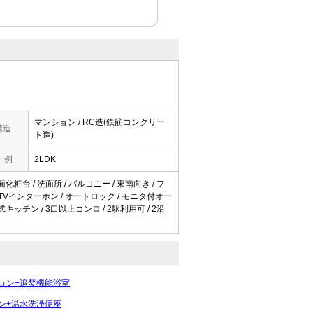
マンション / RC造(鉄筋コンクリー
構造
ト造)
一例
2LDK
面化粧台 / 洗面所 / バルコニー / 東南向き / フ
 TVインターホン / オートロック / モニタ付オー
式キッチン / 3口以上コンロ / 2駅利用可 / 2沿
ョン+追焚機能浴室
ン+温水洗浄便座