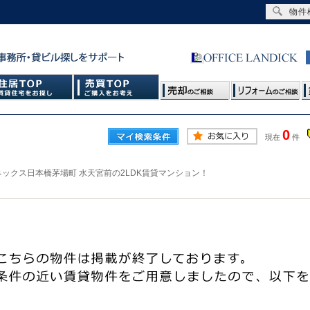
物件
0
現在
件
ックス日本橋茅場町 水天宮前の2LDK賃貸マンション！