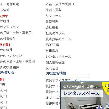
イン売却査定
収益・居住用売買TOP
し依頼
売却・買取
リフォーム
で探す
の物件
賃貸管理
のマンション
会社概要
の戸建・土地・事業用
社長のコラム
の投資物件
読者投稿のコラム
外で探す
ECO広場
外の物件
芸術広場
外のマンション
レンタルスペース
外の戸建・土地・事業用
個人情報保護
外の投資物件
お問合せ
屋を借りる
お役立ち情報
探す
賃貸オフィスマニュアル
0万円
賃貸オフィスの選び方
5万円
賃貸オフィス賃料相場
0万円
オフィス移転の流れ
5万円
新規開業サポート
0万円