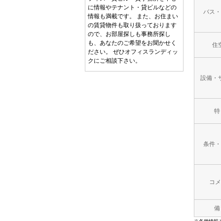
に情報やテナント・貸ビルなどの
バス・
情報も満載です。 また、お住まい
の賃貸物件も取り扱っております
ので、お部屋探しも事務所探し
も、あなたのご希望をお聞かせく
住
ださい。 ぜひオフィスランディッ
クにご相談下さい。
設備・
特
条件・
コメ
備