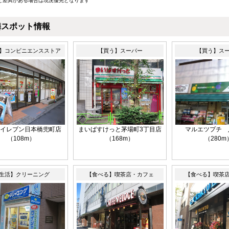
と差異がある場合は現況優先となります
隣スポット情報
】コンビニエンスストア
【買う】スーパー
【買う】ス
イレブン日本橋兜町店
まいばすけっと茅場町3丁目店
マルエツプチ 
（108m）
（168m）
（280m
生活】クリーニング
【食べる】喫茶店・カフェ
【食べる】喫茶