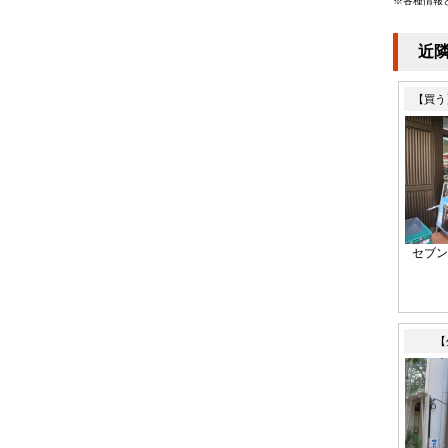
※各種情報
近
【買う
セブン
【