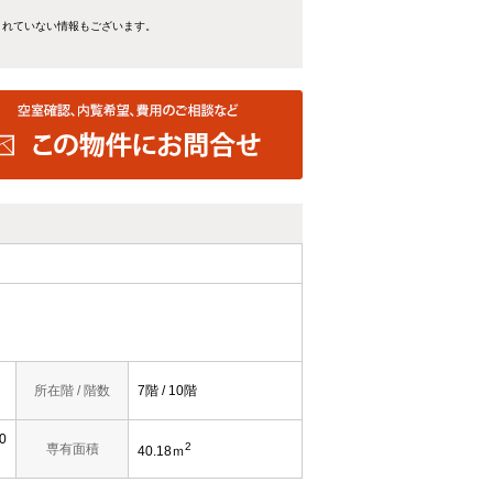
きれていない情報もございます。
所在階 / 階数
7階 / 10階
0
2
専有面積
40.18ｍ