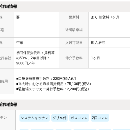
件詳細情報
保
要
更新料
あり 新賃料 1ヶ月
車場
近隣駐車場
況
空家
入居可能日
即入居可
初回保証委託料：賃料等
代行会社
の50％、2年目以降：
仲介手数料
1ヶ月
9600円／年
■口座振替事務手数料：220円(税込)/月
期費用
■退去時における通常清掃費用：75,136円(税込)
■駐輪場ステッカー発行手数料：2,200円(税込)
備詳細情報
チン
システムキッチン
グリル付
ガスコンロ
2口コンロ