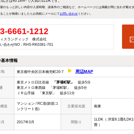
広さは40.18ｍ
で人気の1LDKです。
屋のもっと詳しい内容や入居時期、諸条件のご相談など、ホームページには掲載が間に合わず載せ
ることが御座いましたらお気軽にメールにて
お問い合わせ
ください。
3-6661-1212
ィスランディック 株式会社
い合わせNO：RHS-RK0381-701
件基本情報
周辺MAP
在地
東京都中央区日本橋兜町20-7
東京メトロ日比谷線
「茅場町駅」
徒歩5分
通
東京メトロ東西線 「茅場町駅」 徒歩5分
ＪＲ山手線 「東京駅」 徒歩11分
マンション / RC造(鉄筋コ
/ 構造
主要採光面
南東
ンクリート造)
1LDK（ 洋室6.1畳/LDK1
年月
2017年3月
間取り
畳 ）