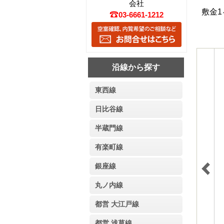
会社
敷金1ヶ
03-6661-1212
沿線から探す
東西線
日比谷線
半蔵門線
有楽町線
銀座線
丸ノ内線
都営 大江戸線
都営 浅草線