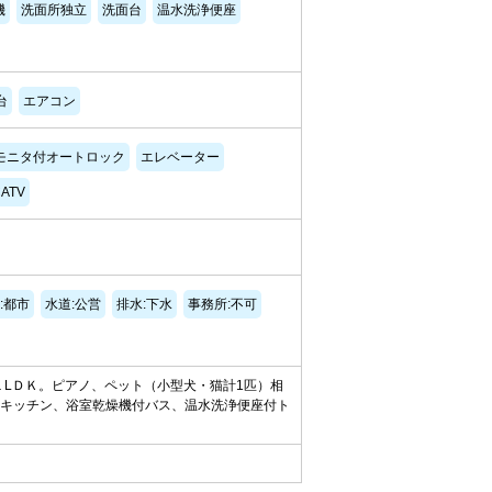
機
洗面所独立
洗面台
温水洗浄便座
台
エアコン
モニタ付オートロック
エレベーター
ATV
:都市
水道:公営
排水:下水
事務所:不可
１LＤＫ。ピアノ、ペット（小型犬・猫計1匹）相
ムキッチン、浴室乾燥機付バス、温水洗浄便座付ト