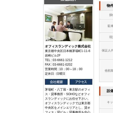
物
損
駐
現
オフィスランディック株式会社
保証人
東京都中央区日本橋茅場町1-11-6
岩崎ビル2F
TEL : 03-6661-1212
FAX : 03-6661-0202
営業時間 : 10：00～18：00
他初
定休日 : 日曜日
茅場町・八丁堀・東京駅のオフィ
設
ス・貸事務所・SOHOなどオフィ
スランディックにお任せ下さい。
キッ
オフィスランディックでは東京都
中央区をメインエリアとし、貸オ
フィス・貸ビル・貸事務所を中心