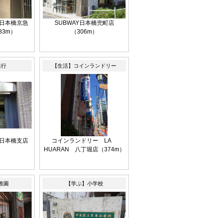
日本橋京急
SUBWAY日本橋兜町店
83m）
（306m）
銀行
【生活】コインランドリー
日本橋支店
コインランドリー LA
）
HUARAN 八丁堀店（374m）
稚園
【学ぶ】小学校