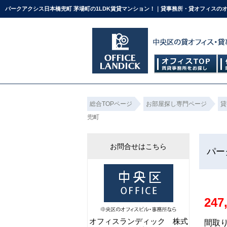
パークアクシス日本橋兜町 茅場町の1LDK賃貸マンション！｜貸事務所・貸オフィスの
総合TOPページ
お部屋探し専門ページ
貸
兜町
お問合せはこちら
パー
247
オフィスランディック 株式
間取り：