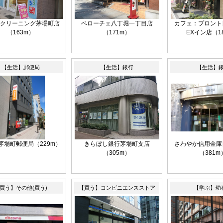
クリーニング茅場町店
ベローチェ八丁堀一丁目店
カフェ：プロント
（163m）
（171m）
EXイン店（1
【生活】郵便局
【生活】銀行
【生活】
茅場町郵便局（229m）
きらぼし銀行茅場町支店
さわやか信用金庫
（305m）
（381m
買う】その他(買う)
【買う】コンビニエンスストア
【学ぶ】幼