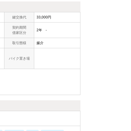
鍵交換代
33,000円
契約期間
2年 -
借家区分
取引態様
媒介
バイク置き場