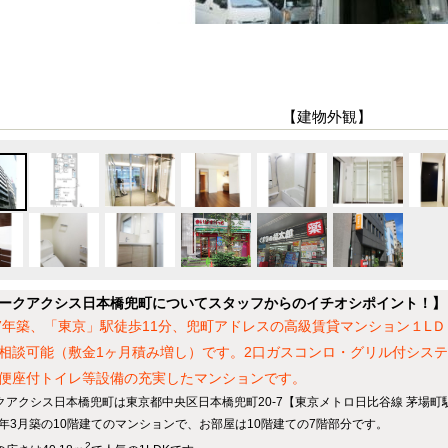
【建物外観】
ークアクシス日本橋兜町についてスタッフからのイチオシポイント！】
17年築、「東京」駅徒歩11分、兜町アドレスの高級賃貸マンション１L
相談可能（敷金1ヶ月積み増し）です。2口ガスコンロ・グリル付シス
便座付トイレ等設備の充実したマンションです。
クアクシス日本橋兜町は東京都中央区日本橋兜町20-7【東京メトロ日比谷線 茅場町
17年3月築の10階建てのマンションで、お部屋は10階建ての7階部分です。
2