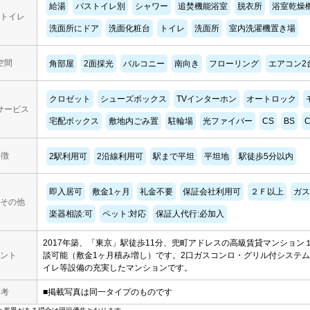
給湯
バストイレ別
シャワー
追焚機能浴室
脱衣所
浴室乾燥
トイレ
洗面所にドア
洗面化粧台
トイレ
洗面所
室内洗濯機置き場
空間
角部屋
2面採光
バルコニー
南向き
フローリング
エアコン2
クロゼット
シューズボックス
TVインターホン
オートロック
サービス
宅配ボックス
敷地内ごみ置
駐輪場
光ファイバー
CS
BS
C
 徴
2駅利用可
2沿線利用可
駅まで平坦
平坦地
駅徒歩5分以内
即入居可
敷金1ヶ月
礼金不要
保証会社利用可
２Ｆ以上
ガス
その他
楽器相談:可
ペット:対応
保証人代行:必加入
2017年築、「東京」駅徒歩11分、兜町アドレスの高級賃貸マンション
ント
談可能（敷金1ヶ月積み増し）です。2口ガスコンロ・グリル付システ
イレ等設備の充実したマンションです。
 考
■掲載写真は同一タイプのものです