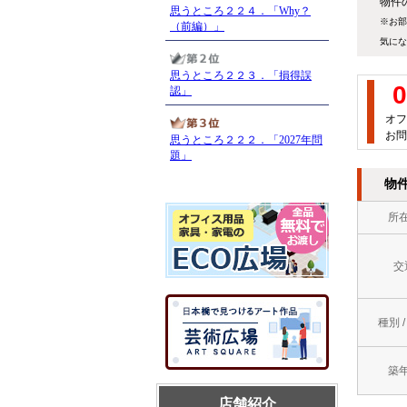
物件の
※お部
気にな
0
オフ
お問
物
所
交
種別 
築
店舗紹介