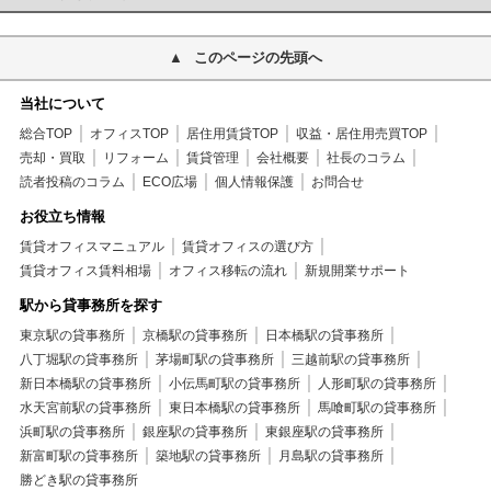
このページの先頭へ
当社について
総合TOP
オフィスTOP
居住用賃貸TOP
収益・居住用売買TOP
売却・買取
リフォーム
賃貸管理
会社概要
社長のコラム
読者投稿のコラム
ECO広場
個人情報保護
お問合せ
お役立ち情報
賃貸オフィスマニュアル
賃貸オフィスの選び方
賃貸オフィス賃料相場
オフィス移転の流れ
新規開業サポート
駅から貸事務所を探す
東京駅の貸事務所
京橋駅の貸事務所
日本橋駅の貸事務所
八丁堀駅の貸事務所
茅場町駅の貸事務所
三越前駅の貸事務所
新日本橋駅の貸事務所
小伝馬町駅の貸事務所
人形町駅の貸事務所
水天宮前駅の貸事務所
東日本橋駅の貸事務所
馬喰町駅の貸事務所
浜町駅の貸事務所
銀座駅の貸事務所
東銀座駅の貸事務所
新富町駅の貸事務所
築地駅の貸事務所
月島駅の貸事務所
勝どき駅の貸事務所