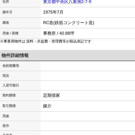
東京都中央区八重洲2-7-9
住所
1975年7月
築年月
RC造(鉄筋コンクリート造)
構造
事務所 / 40.88坪
用途 / 面積
※事業用物件は 賃料・共益費・管理費等が税込表記です
物件詳細情報
他初期費用
現況
入居可能日
定期借家
契約態様
媒介
取引態様
用途
造作