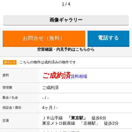
1 / 4
画像ギャラリー
電話する
空室確認・内見予約はこちらから
こちらの物件は成約済みの物件です
ポイント
ご成約済
賃料
賃料相場
ご成約済
管理費
- / -
敷金 / 礼金
4ヶ月 / -
保証金 / 償却
ＪＲ山手線
「東京駅」
徒歩6分
交通
東京メトロ銀座線 「京橋駅」 徒歩2分