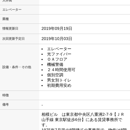
天井高
エレベーター
業種
2019年09月19日
情報更新日
2019年10月03日
次回更新予定日
エレベーター
光ファイバー
ＯＡフロア
機械警備
設備・条件・その他
２４時間使用可
個別空調
男女別トイレ
初期費用安め
特徴
-
備考
相模ビル は東京都中央区八重洲2-7-9【ＪＲ
山手線 東京駅徒歩6分】にある賃貸事務所で
す。