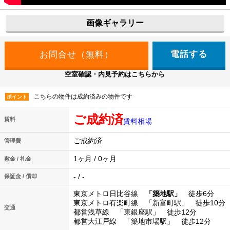
画像ギャラリー
電話する
空室確認・内見予約はこちらから
こちらの物件は成約済みの物件です
ポイント
ご成約済
賃料
賃料相場
ご成約済
管理費
1ヶ月 / 0ヶ月
敷金 / 礼金
- / -
保証金 / 償却
東京メトロ日比谷線
「築地駅」
徒歩6分
東京メトロ有楽町線 「新富町駅」 徒歩10分
交通
都営浅草線 「東銀座駅」 徒歩12分
都営大江戸線 「築地市場駅」 徒歩12分