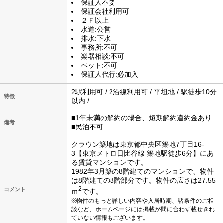
保証人不要
保証会社利用可
２Ｆ以上
水道:公営
排水:下水
事務所:不可
楽器相談:不可
ペット:不可
保証人代行:必加入
2駅利用可 / 2沿線利用可 / 平坦地 / 駅徒歩10分
特徴
以内 /
■1年未満の解約の場合、短期解約違約金あり
備考
■民泊不可
クラウン築地は東京都中央区築地7丁目16-
3【東京メトロ日比谷線 築地駅徒歩6分】にあ
る賃貸マンションです。
1982年3月築の8階建てのマンションで、物件
は8階建ての8階部分です。物件の広さは27.55
2
コメント
ｍ
です。
※物件のもっと詳しい内容や入居時期、諸条件のご相
談など、ホームページには掲載が間に合わず載せきれ
ていない情報もございます。