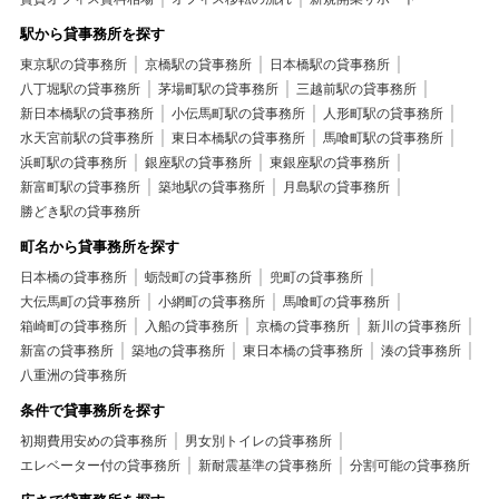
中央区+賃貸マンション+室内洗濯機置き場
駅から貸事務所を探す
中央区+賃貸マンション+分譲賃貸
中央区+賃貸マンション+敷金1ヶ月
中央区+賃貸マンション+礼金不要
東京駅の貸事務所
京橋駅の貸事務所
中央区+賃貸マンション+保証人不要
日本橋駅の貸事務所
中央区+賃貸マンション+保証会社利用可
八丁堀駅の貸事務所
茅場町駅の貸事務所
三越前駅の貸事務所
中央区+賃貸マンション+２Ｆ以上
新日本橋駅の貸事務所
小伝馬町駅の貸事務所
人形町駅の貸事務所
水天宮前駅の貸事務所
東日本橋駅の貸事務所
馬喰町駅の貸事務所
浜町駅の貸事務所
銀座駅の貸事務所
東銀座駅の貸事務所
新富町駅の貸事務所
築地駅の貸事務所
月島駅の貸事務所
勝どき駅の貸事務所
町名から貸事務所を探す
日本橋の貸事務所
蛎殻町の貸事務所
兜町の貸事務所
大伝馬町の貸事務所
小網町の貸事務所
馬喰町の貸事務所
箱崎町の貸事務所
入船の貸事務所
京橋の貸事務所
新川の貸事務所
新富の貸事務所
築地の貸事務所
東日本橋の貸事務所
湊の貸事務所
八重洲の貸事務所
条件で貸事務所を探す
初期費用安めの貸事務所
男女別トイレの貸事務所
エレベーター付の貸事務所
新耐震基準の貸事務所
分割可能の貸事務所