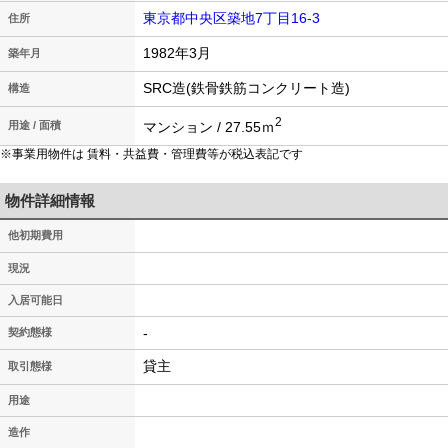
東京都中央区築地7丁目16-3
住所
1982年3月
築年月
SRC造(鉄骨鉄筋コンクリート造)
構造
2
マンション / 27.55ｍ
用途 / 面積
※事業用物件は 賃料・共益費・管理費等が税込表記です
物件詳細情報
他初期費用
現況
入居可能日
-
契約態様
貸主
取引態様
用途
造作