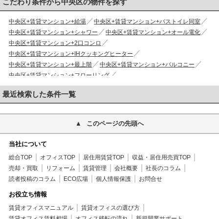
こだわり条件から中央区の物件を探す
中央区+賃貸マンション+給湯
中央区+賃貸マンション+バストイレ同室
中央区+賃貸マンション+シャワー
中央区+賃貸マンション+オール電化
中央区+賃貸マンション+2口コンロ
中央区+賃貸マンション+IHクッキングヒーター
中央区+賃貸マンション+最上階
中央区+賃貸マンション+バルコニー
中央区+賃貸マンション+フローリング
中央区+賃貸マンション+エアコン
中央区+賃貸マンション+収納
最近検索した条件一覧
中央区+賃貸マンション+クロゼット
中央区+賃貸マンション+シューズボックス
中央区+賃貸マンション+TVインターホン
このページの先頭へ
中央区+賃貸マンション+エレベーター
中央区+賃貸マンション+敷地内ごみ置
当社について
中央区+賃貸マンション+日勤管理
総合TOP
オフィスTOP
居住用賃貸TOP
収益・居住用売買TOP
中央区+賃貸マンション+当社管理物件
売却・買取
リフォーム
賃貸管理
会社概要
社長のコラム
中央区+賃貸マンション+24時間ゴミ出し可
読者投稿のコラム
ECO広場
個人情報保護
お問合せ
中央区+賃貸マンション+2駅利用可
中央区+賃貸マンション+2沿線利用可
中央区+賃貸マンション+平坦地
お役立ち情報
中央区+賃貸マンション+駅徒歩10分以内
賃貸オフィスマニュアル
賃貸オフィスの選び方
中央区+賃貸マンション+外壁コンクリート
賃貸オフィス賃料相場
オフィス移転の流れ
新規開業サポート