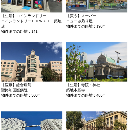
【生活】コインランドリー
【買う】スーパー
コインランドリーＦＵＷＡＴＴ築地
ニューみ乃り屋
店
物件までの距離：198m
物件までの距離：141m
【医療】総合病院
【生活】寺院・神社
聖路加国際病院
築地本願寺
物件までの距離：360m
物件までの距離：485m