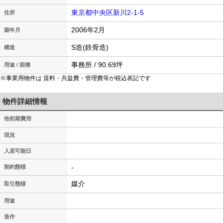
東京都中央区新川2-1-5
住所
2006年2月
築年月
S造(鉄骨造)
構造
事務所 / 90.69坪
用途 / 面積
※事業用物件は 賃料・共益費・管理費等が税込表記です
物件詳細情報
他初期費用
現況
入居可能日
-
契約態様
媒介
取引態様
用途
造作