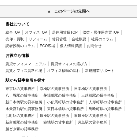
このページの先頭へ
当社について
総合TOP
オフィスTOP
居住用賃貸TOP
収益・居住用売買TOP
売却・買取
リフォーム
賃貸管理
会社概要
社長のコラム
読者投稿のコラム
ECO広場
個人情報保護
お問合せ
お役立ち情報
賃貸オフィスマニュアル
賃貸オフィスの選び方
賃貸オフィス賃料相場
オフィス移転の流れ
新規開業サポート
駅から貸事務所を探す
東京駅の貸事務所
京橋駅の貸事務所
日本橋駅の貸事務所
八丁堀駅の貸事務所
茅場町駅の貸事務所
三越前駅の貸事務所
新日本橋駅の貸事務所
小伝馬町駅の貸事務所
人形町駅の貸事務所
水天宮前駅の貸事務所
東日本橋駅の貸事務所
馬喰町駅の貸事務所
浜町駅の貸事務所
銀座駅の貸事務所
東銀座駅の貸事務所
新富町駅の貸事務所
築地駅の貸事務所
月島駅の貸事務所
勝どき駅の貸事務所