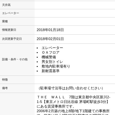
天井高
エレベーター
業種
2018年01月18日
情報更新日
2018年02月01日
次回更新予定日
エレベーター
ＯＡフロア
機械警備
設備・条件・その他
男女別トイレ
敷地内駐車場有り
新耐震基準
特徴
（駐車場寸法等はお問い合わせください）
備考
ＴＨＥ ＷＡＬＬ 7階は東京都中央区新川2-
1-5【東京メトロ日比谷線 茅場町駅徒歩3分】
にある賃貸事務所です。
2006年2月築の地上8階/地下1階建ての事務所